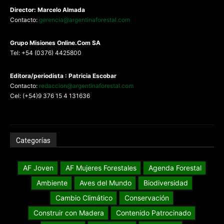
Director: Marcelo Almada
Contacto:
gerencia@argentinaforestal.com
G
rupo Misiones
Online.Com
SA
Tel: +54 (0376) 4425800
Editora/periodista : Patricia Escobar
Contacto:
redaccion@argentinaforestal.com
Cel: (+54)9 376 15 4 131636
Categorías
AF Joven
AF Mujeres Forestales
Agenda Forestal
Ambiente
Aves del Mundo
Biodiversidad
Cambio Climático
Conservación
Construir con Madera
Contenido Patrocinado