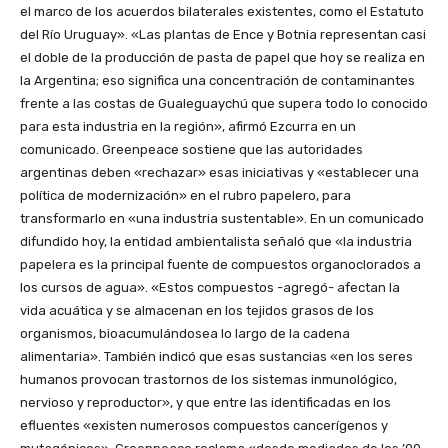
el marco de los acuerdos bilaterales existentes, como el Estatuto
del Río Uruguay». «Las plantas de Ence y Botnia representan casi
el doble de la producción de pasta de papel que hoy se realiza en
la Argentina; eso significa una concentración de contaminantes
frente a las costas de Gualeguaychú que supera todo lo conocido
para esta industria en la región», afirmó Ezcurra en un
comunicado. Greenpeace sostiene que las autoridades
argentinas deben «rechazar» esas iniciativas y «establecer una
política de modernización» en el rubro papelero, para
transformarlo en «una industria sustentable». En un comunicado
difundido hoy, la entidad ambientalista señaló que «la industria
papelera es la principal fuente de compuestos organoclorados a
los cursos de agua». «Estos compuestos -agregó- afectan la
vida acuática y se almacenan en los tejidos grasos de los
organismos, bioacumulándosea lo largo de la cadena
alimentaria». También indicó que esas sustancias «en los seres
humanos provocan trastornos de los sistemas inmunológico,
nervioso y reproductor», y que entre las identificadas en los
efluentes «existen numerosos compuestos cancerígenos y