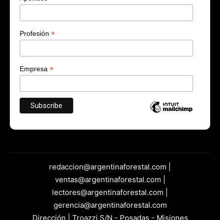
*
Profesión
*
Empresa
redaccion@argentinaforestal.com |
ventas@argentinaforestal.com |
lectores@argentinaforestal.com |
gerencia@argentinaforestal.com
Dirección | Troazzi S/N - Posadas - Misiones