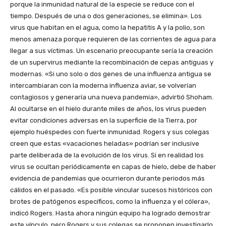
porque la inmunidad natural de la especie se reduce con el
tiempo. Después de una o dos generaciones, se elimina». Los
virus que habitan en el agua, como la hepatitis A y la polio, son
menos amenaza porque requieren de las corrientes de agua para
llegar a sus víctimas. Un escenario preocupante sería la creación
de un supervirus mediante la recombinación de cepas antiguas y
modernas. «Si uno solo o dos genes de una influenza antigua se
intercambiaran con la moderna influenza aviar, se volverían
contagiosos y generaría una nueva pandemia», advirtió Shoham.
Al ocultarse en el hielo durante miles de años, los virus pueden
evitar condiciones adversas en la superficie de la Tierra, por
ejemplo huéspedes con fuerte inmunidad. Rogers y sus colegas
creen que estas «vacaciones heladas» podrían ser inclusive
parte deliberada de la evolución de los virus. Si en realidad los
virus se ocultan periódicamente en capas de hielo, debe de haber
evidencia de pandemias que ocurrieron durante periodos más
cálidos en el pasado. «Es posible vincular sucesos históricos con
brotes de patógenos específicos, como la influenza y el cólera»,
indicó Rogers. Hasta ahora ningún equipo ha logrado demostrar
este vínculo, pero Rogers y sus colegas se proponen investigarlo