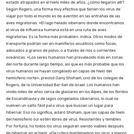
estado atrapados en el hielo miles de años, ¿cómo llegaron allí?.
Según Rogers, una forma muy efectiva que tienen los virus de
viajar por todo el mundo es de aventón en las entrañas de las
aves migratorias. «El lago helado siberiano donde encontramos
el virus de influenza humana está en una ruta de aves
migratorias. Es la forma más probable», indica. Otros modos de
transporte podrían ser en mamíferos acuáticos como focas,
adosados a granos de polvo, o a través de ríos o corrientes
oceánicas. «Los seres humanos han prevalecido más en zonas
del norte durante largo tiempo, así que es más probable que los
virus humanos se hayan congelado en capas de hielo del
hemisferio norte», precisó Dany Shoham, uno de los colegas de
Rogers, de la Universidad Bar-Ilan de Israel. Los humanos han
vivido miles de años cerca de glaciares en los Alpes, de los fiordos
de Escandinavia y de lagos congelados siberianos, lo cual se
vuelven un salto fácil para virus que buscan un lugar para
hibernar. Eso no significa, aclaró Shoham, que las capas de hielo
del hemisferio sur estén libres de virus. Resistentes y temibles
Por fortuna, no todos los virus seguirán siendo viables después
de hibernar en el hielo. «De rutina mantenemos los virus a menos