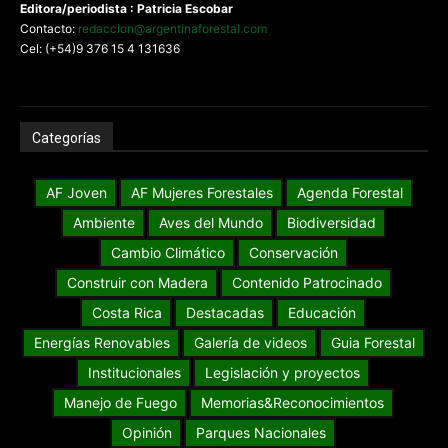
Editora/periodista : Patricia Escobar
Contacto:
redaccion@argentinaforestal.com
Cel: (+54)9 376 15 4 131636
Categorías
AF Joven
AF Mujeres Forestales
Agenda Forestal
Ambiente
Aves del Mundo
Biodiversidad
Cambio Climático
Conservación
Construir con Madera
Contenido Patrocinado
Costa Rica
Destacadas
Educación
Energías Renovables
Galería de videos
Guia Forestal
Institucionales
Legislación y proyectos
Manejo de Fuego
Memorias&Reconocimientos
Opinión
Parques Nacionales