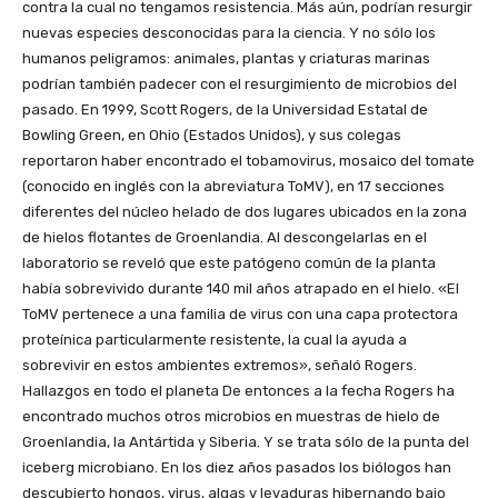
contra la cual no tengamos resistencia. Más aún, podrían resurgir
nuevas especies desconocidas para la ciencia. Y no sólo los
humanos peligramos: animales, plantas y criaturas marinas
podrían también padecer con el resurgimiento de microbios del
pasado. En 1999, Scott Rogers, de la Universidad Estatal de
Bowling Green, en Ohio (Estados Unidos), y sus colegas
reportaron haber encontrado el tobamovirus, mosaico del tomate
(conocido en inglés con la abreviatura ToMV), en 17 secciones
diferentes del núcleo helado de dos lugares ubicados en la zona
de hielos flotantes de Groenlandia. Al descongelarlas en el
laboratorio se reveló que este patógeno común de la planta
había sobrevivido durante 140 mil años atrapado en el hielo. «El
ToMV pertenece a una familia de virus con una capa protectora
proteínica particularmente resistente, la cual la ayuda a
sobrevivir en estos ambientes extremos», señaló Rogers.
Hallazgos en todo el planeta De entonces a la fecha Rogers ha
encontrado muchos otros microbios en muestras de hielo de
Groenlandia, la Antártida y Siberia. Y se trata sólo de la punta del
iceberg microbiano. En los diez años pasados los biólogos han
descubierto hongos, virus, algas y levaduras hibernando bajo