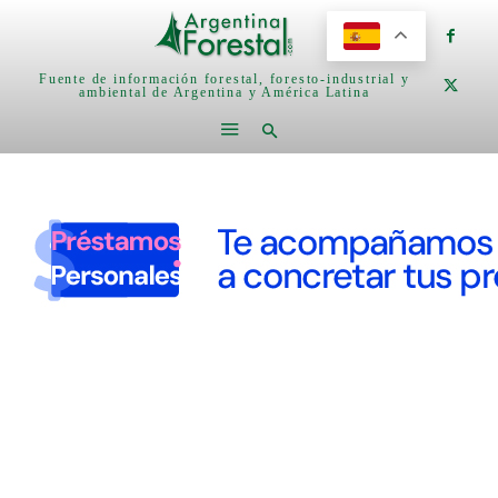
Fuente de información forestal, foresto-industrial y
ambiental de Argentina y América Latina