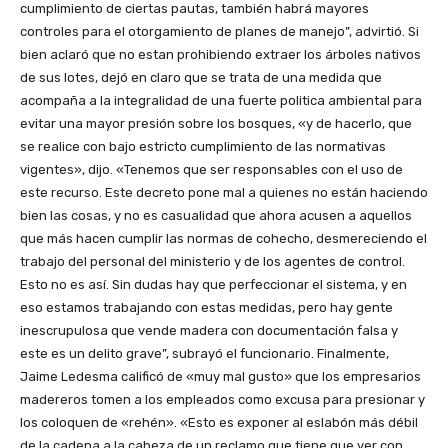
cumplimiento de ciertas pautas, también habrá mayores
controles para el otorgamiento de planes de manejo”, advirtió. Si
bien aclaró que no estan prohibiendo extraer los árboles nativos
de sus lotes, dejó en claro que se trata de una medida que
acompaña a la integralidad de una fuerte politica ambiental para
evitar una mayor presión sobre los bosques, «y de hacerlo, que
se realice con bajo estricto cumplimiento de las normativas
vigentes», dijo. «Tenemos que ser responsables con el uso de
este recurso. Este decreto pone mal a quienes no están haciendo
bien las cosas, y no es casualidad que ahora acusen a aquellos
que más hacen cumplir las normas de cohecho, desmereciendo el
trabajo del personal del ministerio y de los agentes de control.
Esto no es así. Sin dudas hay que perfeccionar el sistema, y en
eso estamos trabajando con estas medidas, pero hay gente
inescrupulosa que vende madera con documentación falsa y
este es un delito grave”, subrayó el funcionario. Finalmente,
Jaime Ledesma calificó de «muy mal gusto» que los empresarios
madereros tomen a los empleados como excusa para presionar y
los coloquen de «rehén». «Esto es exponer al eslabón más débil
de la cadena a la cabeza de un reclamo que tiene que ver con