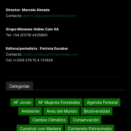
Director: Marcelo Almada
Contacto:
gerencia@argentinaforestal.com
G
rupo Misiones
Online.Com
SA
Tel: +54 (0376) 4425800
Editora/periodista : Patricia Escobar
Contacto:
redaccion@argentinaforestal.com
Cel: (+54)9 376 15 4 131636
Categorías
AF Joven
AF Mujeres Forestales
Agenda Forestal
Ambiente
Aves del Mundo
Biodiversidad
Cambio Climático
Conservación
Construir con Madera
Contenido Patrocinado