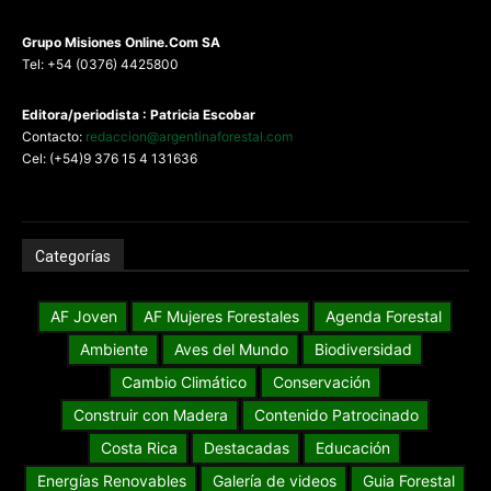
G
rupo Misiones
Online.Com
SA
Tel: +54 (0376) 4425800
Editora/periodista : Patricia Escobar
Contacto:
redaccion@argentinaforestal.com
Cel: (+54)9 376 15 4 131636
Categorías
AF Joven
AF Mujeres Forestales
Agenda Forestal
Ambiente
Aves del Mundo
Biodiversidad
Cambio Climático
Conservación
Construir con Madera
Contenido Patrocinado
Costa Rica
Destacadas
Educación
Energías Renovables
Galería de videos
Guia Forestal