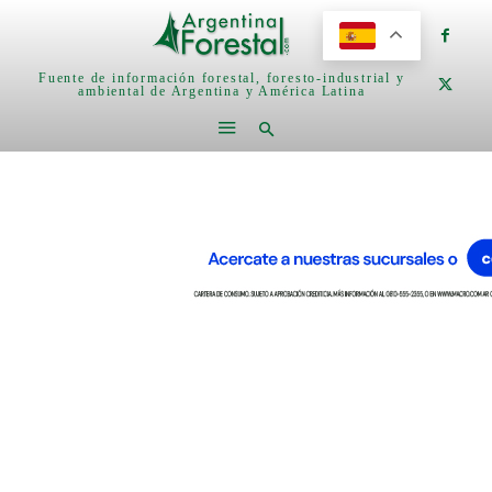
Fuente de información forestal, foresto-industrial y
ambiental de Argentina y América Latina