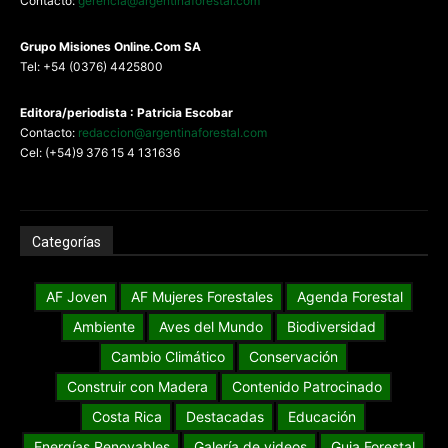
Contacto:
gerencia@argentinaforestal.com
G
rupo Misiones
Online.Com
SA
Tel: +54 (0376) 4425800
Editora/periodista : Patricia Escobar
Contacto:
redaccion@argentinaforestal.com
Cel: (+54)9 376 15 4 131636
Categorías
AF Joven
AF Mujeres Forestales
Agenda Forestal
Ambiente
Aves del Mundo
Biodiversidad
Cambio Climático
Conservación
Construir con Madera
Contenido Patrocinado
Costa Rica
Destacadas
Educación
Energías Renovables
Galería de videos
Guia Forestal