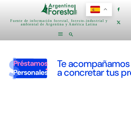
Fuente de información forestal, foresto-industrial y
ambiental de Argentina y América Latina