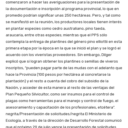
comenzaron a hacer las averiguaciones para la presentación de
la documentación e inscripción al programa provincial, lo que en
promedio podrían significar unas 250 hectáreas. Pero, y tal como
se manifestó en la reunión, los productores locales tienen interés
en plantar especies como cedro australiano, pino taeda,
araucaria, entre otras especies; mientras que el PPS sólo
contempla la entrega de plantines del género pino elliottii en esta
primera etapa por la época en la que se inició el plan y se logró el
acuerdo con los viveristas proveedores. Sin embargo, Dilger
explicó que si logran obtener los plantines o semillas de viveros
inscriptos, “pueden pagar parte de las mudas con el adelanto que
hace la Provincia (100 pesos por hectárea al concretarse la
plantación) y el resto a cuenta del cobro del subsidio de la
Nación, y acceder de esta manera al resto de las ventajas del
Plan Pequeño Silvicultor, como ser insumos para el control de
plagas como herramientas para el manejo y control de fuego, el
asesoramiento y capacitación de los profesionales, etcétera”.
negrita/Presentación de solicitudes/negrita El Ministerio de
Ecología, a través de la dirección de Desarrollo Forestal comunicó
que el próximo 29 de julio vence la presentación de solicitudes