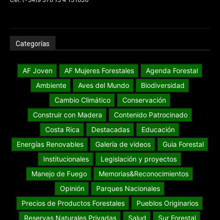
Categorías
AF Joven
AF Mujeres Forestales
Agenda Forestal
Ambiente
Aves del Mundo
Biodiversidad
Cambio Climático
Conservación
Construir con Madera
Contenido Patrocinado
Costa Rica
Destacadas
Educación
Energías Renovables
Galería de videos
Guia Forestal
Institucionales
Legislación y proyectos
Manejo de Fuego
Memorias&Reconocimientos
Opinión
Parques Nacionales
Precios de Productos Forestales
Pueblos Originarios
Reservas Naturales Privadas
Salud
Sur Forestal