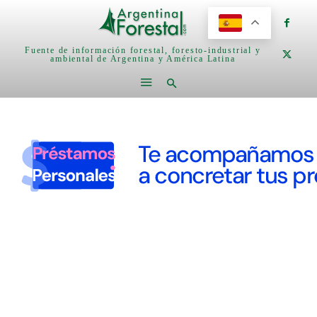
Fuente de información forestal, foresto-industrial y
ambiental de Argentina y América Latina