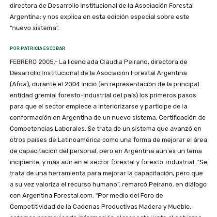
directora de Desarrollo Institucional de la Asociación Forestal
Argentina; y nos explica en esta edición especial sobre este
“nuevo sistema”.
POR PATRICIA ESCOBAR
FEBRERO 2005.- La licenciada Claudia Peirano, directora de Desarrollo Institucional de la Asociación Forestal Argentina (Afoa), durante el 2004 inició (en representación de la principal entidad gremial foresto-industrial del país) los primeros pasos para que el sector empiece a interiorizarse y participe de la conformación en Argentina de un nuevo sistema: Certificación de Competencias Laborales. Se trata de un sistema que avanzó en otros países de Latinoamérica como una forma de mejorar el área de capacitación del personal, pero en Argentina aún es un tema incipiente, y más aún en el sector forestal y foresto-industrial. “Se trata de una herramienta para mejorar la capacitación, pero que a su vez valoriza el recurso humano”, remarcó Peirano, en diálogo con Argentina Forestal.com. “Por medio del Foro de Competitividad de la Cadenas Productivas Madera y Mueble, estamos promoviendo información al respecto junto al gobierno nacional, para que la industria del sector conozca sobre los beneficios de esta nueva herramienta y acompañe este nuevo desafío”, agregó. El gobierno nacional, en junio de 2004 abrió por primera vez en el país una oficina de Certificación Laboral en el Ministerio de Trabajo y Seguridad Social de la Nación (Ver Nueva Unidad Técnica de Certificación de Competencias en página 23). Esta nueva unidad se propone una serie de acciones referidas a la normalización y reconocimiento sectorial de “saberes profesionales” de las personas. subtitulo/Situación actual/subtitulo La licenciada Peirano explicó que la competitividad del sector forestal y foresto-industrial está íntimamente relacionada con el recurso humano que se utiliza. “Pero si uno observa el perfil educativo -el stock de capital humano- en las provincias forestales, se encuentra que la mayoría de las personas disponibles para las tareas forestales no ha terminado la escuela primaria. En muchos casos, son analfabetos funcionales”, dijo. En provincias como Misiones y Corrientes, indicó que se observa que alrededor de dos tercios de la población económicamente activa no ha terminado los estudios secundarios; y aún en el caso de jóvenes que lo han hecho, no presentan calificaciones mínimas que les permitan insertarse en el mundo del trabajo. “Éste no es un tema trivial para el sector, especialmente, cuando la incorporación de nuevas tecnologías hace más necesario contar con personal cada vez más capacitado”, reflexionó. Las empresas con más recursos y escala tienen la posibilidad de capacitar in situ a sus propios operarios, o facilitar la capacitación de sus empresas de servicios. Sin embargo, la capacitación es costosa. Diversos estudios documentan que las Pymes no se caracterizan por hacer uso masivo de ella, ya sea por su costo o por no tener gerenciamientos profesionales que aprecien el valor de la capacitación. Esto genera que la brecha de productividad entre empresas grandes y/o con gerenciamientos profesionales y las Pymes se amplíe. La baja productividad promueve que muchas Pymes recurran a la informalidad laboral como medio de acortar la brecha, y ello lleva a una generación de empleos de baja calidad, alta rotación, alta accidentabilidad y, en definitiva, de empleo que promueve más la pobreza que el bienestar. Por ello, el tema de cómo generar recursos humanos calificados y a los cuales tengan acceso las empresas, independientemente de su tamaño, es un tema central de la competitividad del sector y su sustentabilidad social. “El desafío está en cómo lograr una capacitación pertinente, efectiva, que esté de acuerdo con lo que el sector productivo necesita, y que le otorgue a las personas la capacidad (empowerment) necesaria para mejorar sus posibilidades de inserción y estabilidad en el mundo de trabajo. La Certificación de Competencias Laborales se presenta como esa herramienta, que ya cuenta con alta difusión en países desarrollados y aún en Latinoamérica, pero que en Argentina aún no ha tomado la relevancia que se merece”, apuntó Peirano. negrita/Diferencia entre Calificación y Competencia/negrita -Calificación: capacidad potencial para realizar una tarea. -Competencia: capacidad real y comprobable de un resultado en un contexto dado. negrita/Certificación de competencias/negrita: Proceso mediante el cual un organismo de tercera parte reconoce y certifica que un individuo ha demostrado ser competente para una función laboral determinada. subtitulo/Competencias laborales/subtitulo Una de las organizaciones que más ha contribuido para la difusión de esta herramienta es la Organización Internacional del Trabajo (OIT), quien define a las Competencias Laborales como “la capacidad efectiva para llevar a cabo exitosamente una actividad laboral plenamente identificada”. Desde el Ministerio de Educación de Argentina también se definió como “un conjunto identificable y evaluable de conocimientos y actitudes, valores y habilidades relacionados entre sí, que permiten desempeños satisfactorios en situaciones reales de trabajo según estándares utilizados en el área ocupacional”. La educación por competencias se diferencia de las formas tradicionales de capacitación porque apunta a lograr aptitudes y actitudes claramente identificables y que se puedan evaluar. Para ser más claro, una persona con “calificación” tiene la capacidad potencial para realizar una tarea. Una persona con “competencia” tiene la capacidad real y comprobable de un resultado en un contexto dado. Por lo tanto, se enfatiza el resultado, no el insumo. Así, la capacitación por competencias apunta a formar operarios y cuadros medios en áreas específicas, tales como aplicación de agroquímicos, motosierristas, operadores de grúas o máquinas forestales, protección forestal, etcétera. subtitulo/Certificación de competencias/subtitulo La posibilidad de identificar y evaluar que una persona es competente en una tarea permite “certificar” esa competencia. La certificación es el proceso mediante el cual un organismo de “tercera parte” (proceso que en el corto plazo se deberá definir en el sector) reconoce y certifica que un individuo ha demostrado ser competente para una función laboral determinada. ¿Qué tipo de conocimientos se certifican? *Competencias Básicas: capacidades generales (leer, escribir, lógica, matemática) *Competencias Genéricas: actitudes, aptitudes y valores asociados al desempeño profesional requeridos. Habilidad de analizar, aprender, enseñar, trabajar en equipo, evaluar riesgos, comunicarse. *Competencias Específicas: conocimientos, habilidades y destrezas que se requieren para desarrollar funciones específicas. subtitulo/Importancia de la Certificación/subtitulo La Certificación de Competencias es una herramienta que permite mejorar la capacitación de los recursos humanos dentro de un sector productivo, logrando mayor calidad y pertinencia. Pero debe ser vista como una herramienta disponible para ese fin, no como un fin en sí misma. Entre los beneficios que se le atribuyen a la Certificación se encuentran: 1. Beneficios para la empresa: permite mejorar la productividad, ya que facilita la transferencia de tecnologías disponibles, ayuda a una gestión integral del personal, reduce el costo de entrenamiento, aumenta la seguridad y la prevención de accidentes. Se facilitan además, los procesos de Certificación (ISO, etcétera). 2.Beneficios para el trabajador: facilita la inserción y estabilidad laboral y el aprendizaje continuo, fuente de mejores ingresos. Le otorga empoderamiento, dado que la capacitación es un bien que se traslada con él. 3.Mejora el entorno económico y social: permite una articulación entre la educación y el trabajo, reduciendo los costos de capacitación generales del sistema al lograr niveles de pertinencia y calidad en la capacitación generada y reduciendo los desequilibrios entre oferta y demanda de recursos calificados. Aumenta el capital humano disponible y mejora las condiciones de vida y de trabajo de las personas. Sobre estos puntos, Peirano aclaró que en el caso de Argentina -estos conceptos que son aplicables a cualquier región del mundo- tienen aún más trascendencia, dado que permitirían actuar sobre dos situaciones que hoy tienen alto impacto social. “Primero, reducirían la brecha de productividad laboral entre Pymes y empresas con escala, y facilitarían la inserción laboral, la estabilidad y el mejoramiento de ingresos en grupos vulnerables como son aquellos vinculados a la base de la pirámide de recursos humanos del sector forestal y foresto-industrial. En segundo lugar, permiten la inserción de personas de baja formación educativa formal y jóvenes que esperan acceder a su primer empleo. Además, como tercer elemento no trivial, permitirían generar una herramienta de aggiornamiento y transformación de la Educación Técnica, necesidad evidente de nuestro sistema educativo”. negrita/Beneficios de la Certificación de Competencias según la OIT/negrita -Genera un mercado de trabajo más fluido y transparente -Enfatiza el aspecto de transferencia y portabilidad de las competencias -Resguarda el propósito de equidad, ya que minimiza los riesgos de discriminación por motivos de raza, sexo, religión, etcétera -Genera mejores elementos en la negociación laboral -Brinda oportunidad para generar empleos de calidad y potencial de desarrollo económico y social sobre la base de la innovación y la capacidad humana -Permite, en el ámbito internacional, una mayor movilidad de recursos humanos. -Permite un ámbito de participación y diálogo de los actores sociales subtitulo/¿Cómo instrumentar el sistema?/subtitulo Este sistema tiene amplia difusión en los países desarrollados, y lleva varios años de desarrollo en países como México, Chile y Brasil. Los sistemas son diferentes de acuerdo con los países, pero en general se pueden identificar los siguientes subsistemas como necesarios para establecer un programa de Certificación de Competencias: 1.Normalización: determinación de los estándares mínimos de conocimientos básicos,