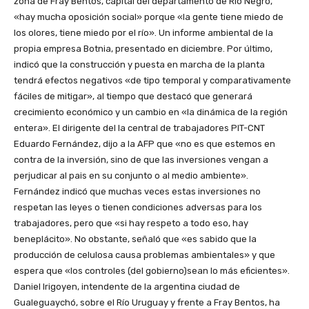
zona de Fray Bentos, capital del departamento de Río Negro,
«hay mucha oposición social» porque «la gente tiene miedo de
los olores, tiene miedo por el río». Un informe ambiental de la
propia empresa Botnia, presentado en diciembre. Por último,
indicó que la construcción y puesta en marcha de la planta
tendrá efectos negativos «de tipo temporal y comparativamente
fáciles de mitigar», al tiempo que destacó que generará
crecimiento económico y un cambio en «la dinámica de la región
entera». El dirigente del la central de trabajadores PIT-CNT
Eduardo Fernández, dijo a la AFP que «no es que estemos en
contra de la inversión, sino de que las inversiones vengan a
perjudicar al pais en su conjunto o al medio ambiente».
Fernández indicó que muchas veces estas inversiones no
respetan las leyes o tienen condiciones adversas para los
trabajadores, pero que «si hay respeto a todo eso, hay
beneplácito». No obstante, señaló que «es sabido que la
producción de celulosa causa problemas ambientales» y que
espera que «los controles (del gobierno)sean lo más eficientes».
Daniel Irigoyen, intendente de la argentina ciudad de
Gualeguaychó, sobre el Río Uruguay y frente a Fray Bentos, ha