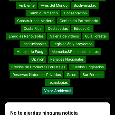
Ambiente
Aves del Mundo
Biodiversidad
Cambio Climático
Conservación
Construir con Madera
Contenido Patrocinado
Costa Rica
Destacadas
Educación
Energías Renovables
Galería de videos
Guia Forestal
Institucionales
Legislación y proyectos
Manejo de Fuego
Memorias&Reconocimientos
Opinión
Parques Nacionales
Precios de Productos Forestales
Pueblos Originarios
Reservas Naturales Privadas
Salud
Sur Forestal
Tecnologías
Valor Ambiental
No te pierdas ninguna noticia