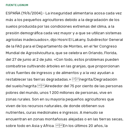
FUENTE:LIGNUM
ESPAÑA (19/6/2004).- La inseguridad alimentaria acosa cada vez
más a los pequeños agricultores debido a la degradación de los
suelos producida por las condiciones extremas del clima, a la
presión demográfica cada vez mayor y a que se utilizan sistemas
agrícolas inadecuados», dijo Hosni El Lakany, Subdirector General
de la FAO para el Departamento de Montes, en el 1er Congreso
Mundial de Agrosilvicultura, que se celebra en Orlando, Florida,
del 27 de junio al 2 de julio. «Con todo, estos problemas pueden
combatirse cultivando árboles en las granjas, que proporcionan
otras fuentes de ingresos y de alimentos y a la vez ayudan a
restablecer las tierras degradadas.» negrita/Degradación
del suelo/negrita Alrededor del 75 por ciento de las personas
pobres del mundo, unos 1 200 millones de personas, vive en
zonas rurales. Son en su mayoría pequeños agricultores que
viven de los recursos naturales, de donde obtienen sus
nutrientes, curas medicinales e ingresos. A menudo se
encuentran en zonas montañosas alejadas o en las tierras secas,
sobre todo en Asia y Africa. En los últimos 20 años, la