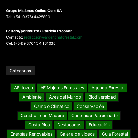
G
rupo Misiones
Online.Com
SA
Tel: +54 (0376) 4425800
Editora/periodista : Patricia Escobar
Contacto:
redaccion@argentinaforestal.com
Cel: (+54)9 376 15 4 131636
Categorías
AF Joven
AF Mujeres Forestales
Agenda Forestal
Ambiente
Aves del Mundo
Biodiversidad
Cambio Climático
Conservación
Construir con Madera
Contenido Patrocinado
Costa Rica
Destacadas
Educación
Energías Renovables
Galería de videos
Guia Forestal