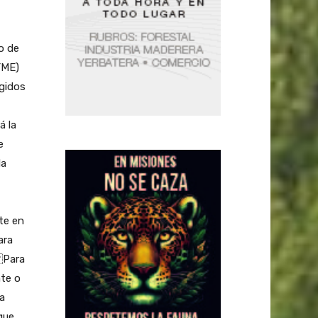
o de
YME)
igidos
á la
e
la
nte en
ara
 Para
nte o
a
que