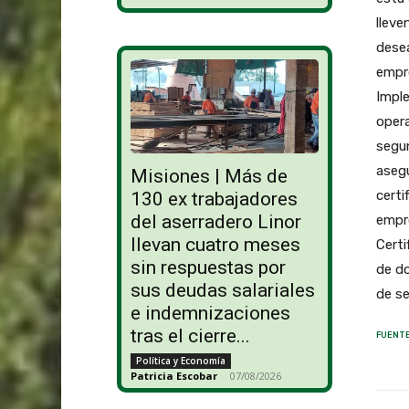
lleve
dese
empre
Imple
opera
segun
asegu
Misiones | Más de
certi
130 ex trabajadores
del aserradero Linor
empre
llevan cuatro meses
Certi
sin respuestas por
de do
sus deudas salariales
de 
e indemnizaciones
tras el cierre...
FUENTE
Política y Economía
Patricia Escobar
-
07/08/2026