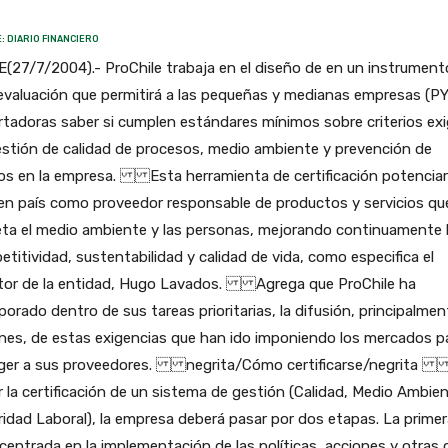
: DIARIO FINANCIERO
(27/7/2004).- ProChile trabaja en el diseño de en un instrument
evaluación que permitirá a las pequeñas y medianas empresas (P
tadoras saber si cumplen estándares mínimos sobre criterios ex
stión de calidad de procesos, medio ambiente y prevención de
gos en la empresa. Esta herramienta de certificación potenciar
en país como proveedor responsable de productos y servicios qu
eta el medio ambiente y las personas, mejorando continuamente 
titividad, sustentabilidad y calidad de vida, como especifica el
ctor de la entidad, Hugo Lavados. Agrega que ProChile ha
porado dentro de sus tareas prioritarias, la difusión, principalme
nes, de estas exigencias que han ido imponiendo los mercados p
ger a sus proveedores. negrita/Cómo certificarse/negrita
r la certificación de un sistema de gestión (Calidad, Medio Ambie
idad Laboral), la empresa deberá pasar por dos etapas. La primer
centrada en la implementación de las políticas, acciones y otras 