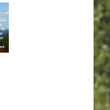
l en
a
 la
e’
or
les