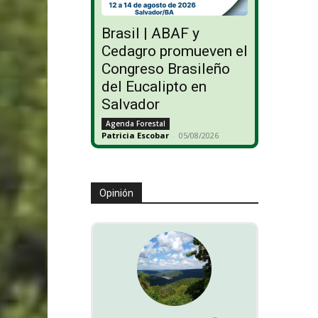
Brasil | ABAF y
Cedagro promueven el
Congreso Brasileño
del Eucalipto en
Salvador
Agenda Forestal
Patricia Escobar
-
05/08/2026
Opinión