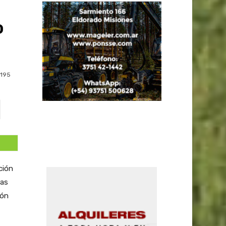
o
195
ción
ras
ión