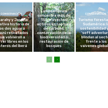
Mercado de
carbono |
Latinoamérica
CONSERVACIÓN
CONSERVACIÓN
concentra más de
arahy y Jasy, la
150 proyectos
Turismo foresta
tiva historia de
activos en captura
Sudamérica: l
los dos aguará
de carbono,
sostenibilidad y
azú rescatados
conservación de la
‘soft adventur
que volvieron a
biodiversidad o
blindan al sect
rrer libres en los
restauración de
frente a los
steros del Iberá
bosques
vaivenes globa