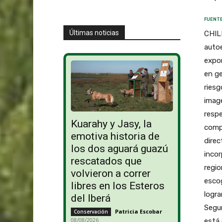
FUENTE
Últimas noticias
CHILE
auto
expor
en ge
ries
imag
resp
Kuarahy y Jasy, la
compe
emotiva historia de
dire
los dos aguará guazú
incor
rescatados que
regio
volvieron a correr
esco
libres en los Esteros
logra
del Iberá
Segur
Patricia Escobar
-
Conservación
08/08/2026
está 