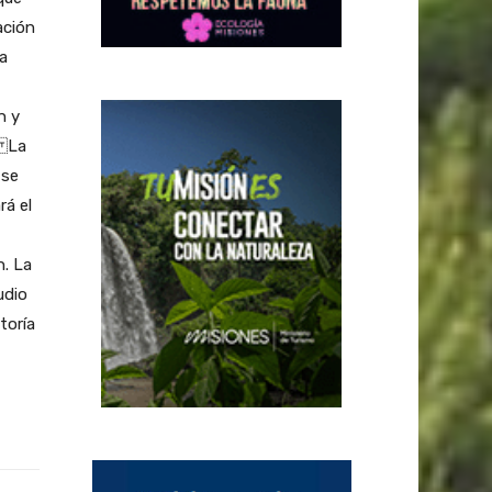
ación
a
n y
. La
 se
rá el
n. La
udio
toría