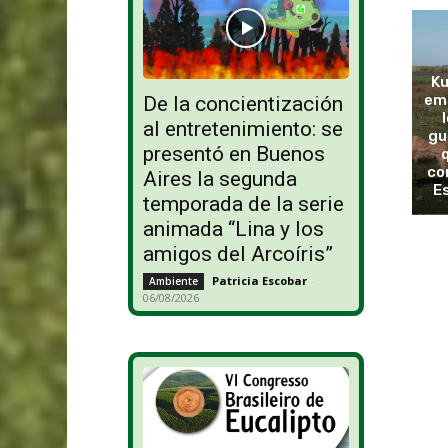
Ku
emo
De la concientización
al entretenimiento: se
gu
presentó en Buenos
co
Aires la segunda
E
temporada de la serie
animada “Lina y los
amigos del Arcoíris”
Patricia Escobar
-
Ambiente
06/08/2026