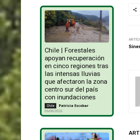
ARTÍC
Sine
Chile | Forestales
apoyan recuperación
en cinco regiones tras
las intensas lluvias
que afectaron la zona
centro sur del país
con inundaciones
Patricia Escobar
-
Chile
06/08/2026
ART