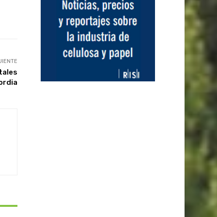
UIENTE
tales
ordia