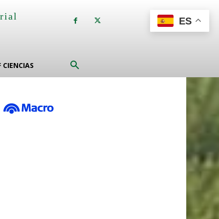
rial
ES
a
F CIENCIAS