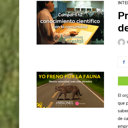
INTE
P
de
El or
que 
saber
de ca
empr