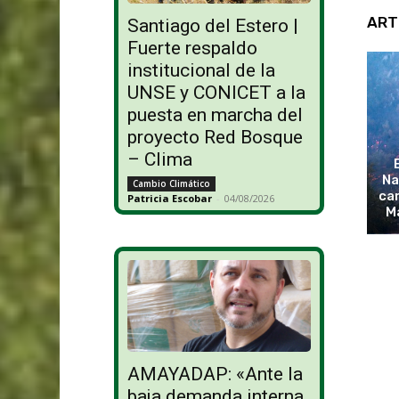
ART
Santiago del Estero |
Fuerte respaldo
institucional de la
UNSE y CONICET a la
puesta en marcha del
proyecto Red Bosque
– Clima
Na
Cambio Climático
cam
Patricia Escobar
-
04/08/2026
M
AMAYADAP: «Ante la
baja demanda interna,