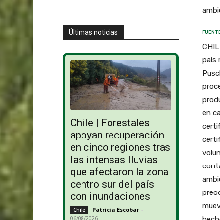
ambie
Últimas noticias
FUENTE
CHIL
país 
Pusc
proce
produ
en c
Chile | Forestales
certi
apoyan recuperación
certi
en cinco regiones tras
volun
las intensas lluvias
conta
que afectaron la zona
ambi
centro sur del país
preoc
con inundaciones
mueve
Patricia Escobar
-
Chile
06/08/2026
hech