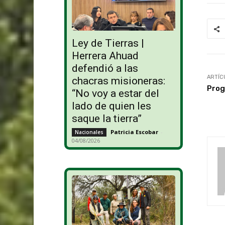
Ley de Tierras |
Herrera Ahuad
defendió a las
ARTÍC
chacras misioneras:
Prog
“No voy a estar del
lado de quien les
saque la tierra”
Patricia Escobar
-
Nacionales
04/08/2026