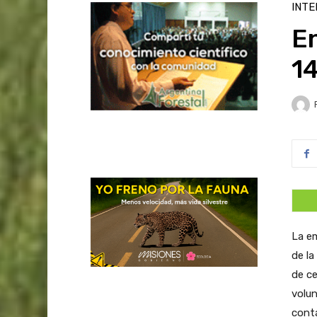
INTE
En
14
La em
de la
de ce
volun
conta