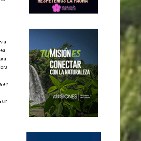
via
sea
ara
jora
a en
n un