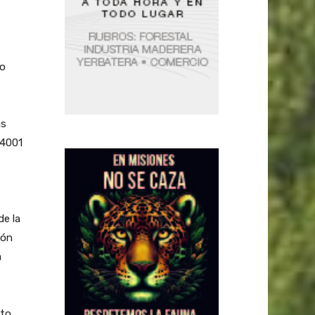
ro
as
14001
de la
ión
a
s
sto