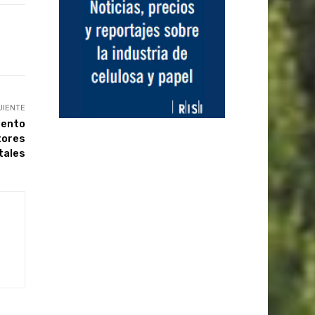
UIENTE
iento
tores
tales