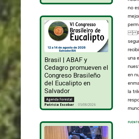
no es
mejo
perma
Por 
segur
recib
una e
Brasil | ABAF y
nues
Cedagro promueven el
Congreso Brasileño
en n
del Eucalipto en
enma
Salvador
la tr
respo
Agenda Forestal
Patricia Escobar
-
05/08/2026
mund
FUENTE