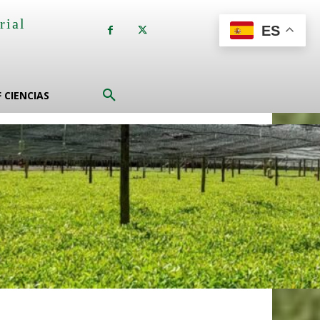
rial
ES
a
F CIENCIAS