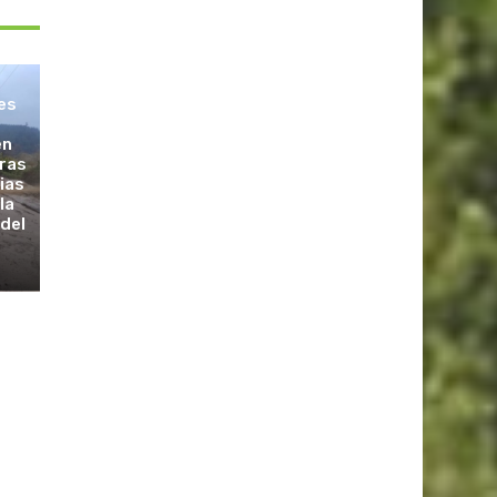
les
en
tras
vias
la
 del
s