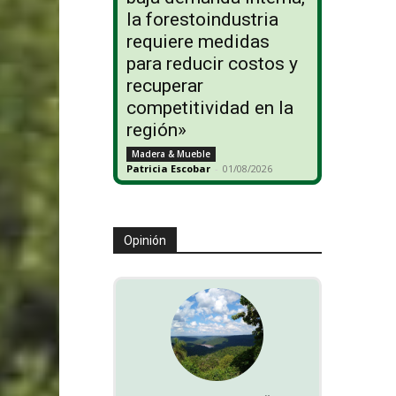
la forestoindustria
requiere medidas
para reducir costos y
recuperar
competitividad en la
región»
Madera & Mueble
Patricia Escobar
-
01/08/2026
Opinión