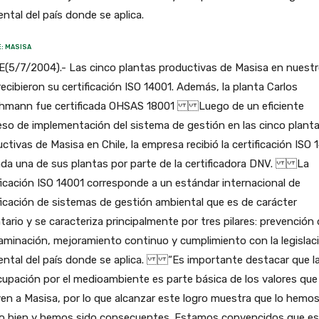
ntal del país donde se aplica.
: MASISA
E(5/7/2004).- Las cinco plantas productivas de Masisa en nuest
recibieron su certificación ISO 14001. Además, la planta Carlos
hmann fue certificada OHSAS 18001 Luego de un eficiente
so de implementación del sistema de gestión en las cinco plant
ctivas de Masisa en Chile, la empresa recibió la certificación ISO 
ada una de sus plantas por parte de la certificadora DNV. La
ficación ISO 14001 corresponde a un estándar internacional de
ficación de sistemas de gestión ambiental que es de carácter
tario y se caracteriza principalmente por tres pilares: prevención 
minación, mejoramiento continuo y cumplimiento con la legislac
ental del país donde se aplica. “Es importante destacar que l
upación por el medioambiente es parte básica de los valores que
n a Masisa, por lo que alcanzar este logro muestra que lo hemo
o bien y hemos sido consecuentes. Estamos convencidos que e