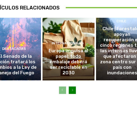
ÍCULOS RELACIONADOS
CHILE
Chile | Foresta
apoyan
recuperación 
INTERNACIONALES
cinco regiones 
DESTACADAS
Europa impulsa al
las intensas llu
El Senado de la
papel: todo
que afectaron 
ción tratará los
embalaje deberá
zona centro sur
bios a la Ley de
ser reciclable en
país con
anejo del Fuego
2030
inundacione