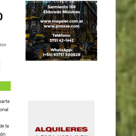
O
320
parte
onal
de la
ión