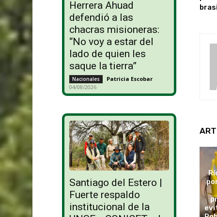
Herrera Ahuad
bras
defendió a las
chacras misioneras:
“No voy a estar del
lado de quien les
saque la tierra”
Patricia Escobar
-
Nacionales
04/08/2026
ART
Rí
Santiago del Estero |
po
Fuerte respaldo
p
institucional de la
evi
Rob