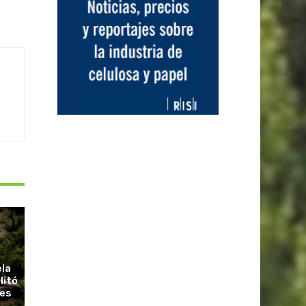
ela
litó
ues
r