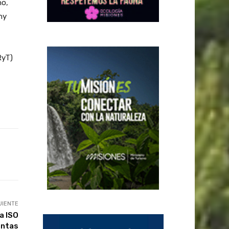
no,
ny
RyT)
UIENTE
ca ISO
antas