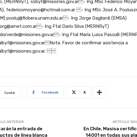
o, (MERNRyT), ssbyf@misiones.gov.ar - Ing MSc Federico Moya
A), federicomoyano@hotmail.com.ar - Ing MSc José A. Poslusz
M) posluj@fiobera.unam.edu.ar - Ing Jorge Gagliardi (EMSA)
eorg@arnet.com.ar - Ing Ftal Darío Silva (MERNRyT)
dorverde@misiones.gov.ar - Ing Ftal María Luisa Pasculli (MERN
albyf@misiones.gov.ar Nota: Favor de confirmar asistencia a
ralbyf@misiones.gov.ar.
Facebook
X
Cuota
ULO ANTERIOR
ARTÍCULO SIG
tarán la entrada de
En Chile, Masisa certifi
uctos de línea blanca
14001 en todas sus pl