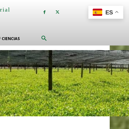
rial
ES
a
F CIENCIAS