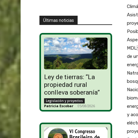
Climá
Asist
Últimas noticias
proy
Posi
Aspec
MDL 
de un
energ
Natr
Ley de tierras: “La
bosq
propiedad rural
Nacio
conlleva soberanía”
biom
Legislación y proyectos
ener
Patricia Escobar
-
05/08/2026
y aco
eléct
proy