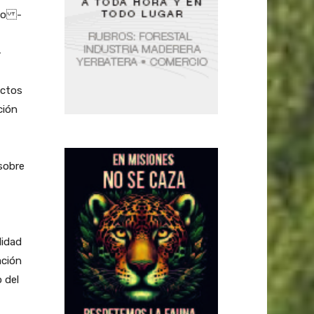
oto -
-
ectos
ción
sobre
lidad
ación
 del