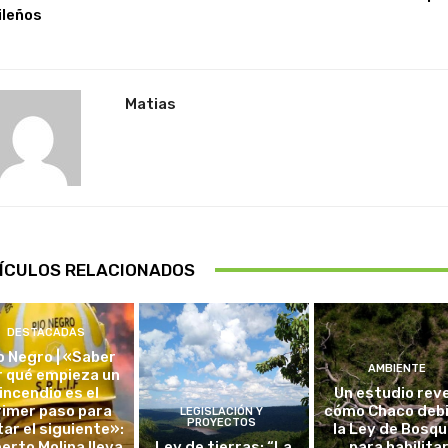
ileños
Matias
ÍCULOS RELACIONADOS
DESTACADAS
o Negro | «Saber
AMBIENTE
r qué empieza un
incendio es el
Un estudio rev
rimer paso para
cómo Chaco debi
LEGISLACIÓN Y
PROYECTOS
tar el siguiente»:
la Ley de Bosq
erto Molina lleva
Ley de tierras: “La
para habilita