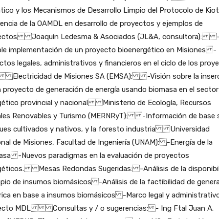
tico y los Mecanismos de Desarrollo Limpio del Protocolo de Ki
encia de la OAMDL en desarrollo de proyectos y ejemplos de
ectos Joaquín Ledesma & Asociados (JL&A, consultora): 
ble implementación de un proyecto bioenergético en Misiones -
tos legales, administrativos y financieros en el ciclo de los proy
Electricidad de Misiones SA (EMSA): -Visión sobre la inser
 proyecto de generación de energía usando biomasa en el sector
ético provincial y nacional Ministerio de Ecología, Recursos
ales Renovables y Turismo (MERNRyT): -Información de base 
ues cultivados y nativos, y la foresto industria Universidad
nal de Misiones, Facultad de Ingeniería (UNAM): -Energía de la
asa -Nuevos paradigmas en la evaluación de proyectos
géticos. Mesas Redondas Sugeridas: -Análisis de la disponibi
pio de insumos biomásicos -Análisis de la factibilidad de gener
rica en base a insumos biomásicos -Marco legal y administrativo
ecto MDL Consultas y / o sugerencias: - Ing Ftal Juan A.