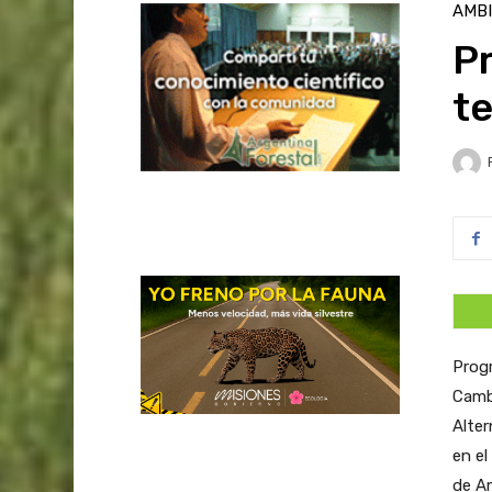
AMB
P
t
Progr
Cambi
Alter
en e
de A