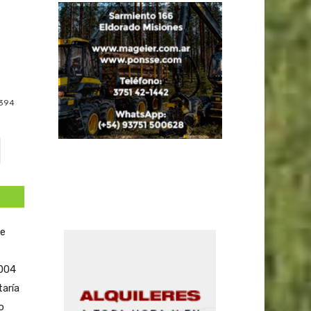
394
de
2004
taría
o