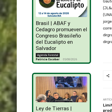
Gaut
(JL&
(UNA
jorg
Brasil | ABAF y
corre
Cedagro promueven el
dirgr
Congreso Brasileño
del Eucalipto en
dirg
Salvador
Agenda Forestal
Patricia Escobar
-
05/08/2026
ARTÍC
Limi
Ley de Tierras |
prod