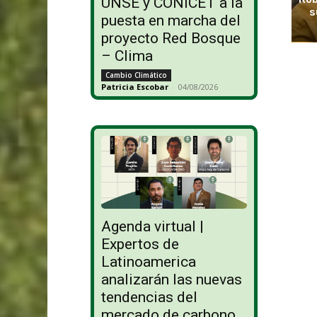
UNSE y CONICET a la
s
puesta en marcha del
proyecto Red Bosque
– Clima
Cambio Climático
Patricia Escobar
-
04/08/2026
Agenda virtual |
Expertos de
Latinoamerica
analizarán las nuevas
tendencias del
mercado de carbono