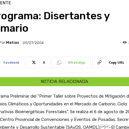
IENTE
rograma: Disertantes y
emario
Por
Matias
09/07/2004
Facebook
X
WhatsApp
Copy URL
NOTICIA RELACIONADA
ama Preliminar del “Primer Taller sobre Proyectos de Mitigación 
os Climáticos y Oportunidades en el Mercado de Carbono. Ciclo:
nativas Bioenergéticas Forestales”. Se realiza el 6 de agosto de 
l Centro Provincial de Convenciones y Eventos de Posadas.
Secre
mbiente y Desarrollo Sustentable (SAyDS, OAMDL): -El Cambi