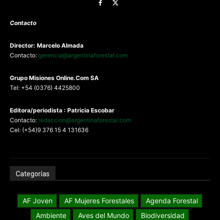
Contacto
Director: Marcelo Almada
Contacto:
gerencia@argentinaforestal.com
G
rupo Misiones
Online.Com
SA
Tel: +54 (0376) 4425800
Editora/periodista : Patricia Escobar
Contacto:
redaccion@argentinaforestal.com
Cel: (+54)9 376 15 4 131636
Categorías
AF Joven
AF Mujeres Forestales
Agenda Forestal
Ambiente
Aves del Mundo
Biodiversidad