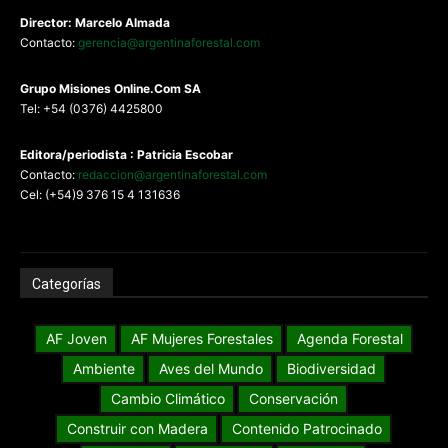
Director: Marcelo Almada
Contacto:
gerencia@argentinaforestal.com
G
rupo Misiones
Online.Com
SA
Tel: +54 (0376) 4425800
Editora/periodista : Patricia Escobar
Contacto:
redaccion@argentinaforestal.com
Cel: (+54)9 376 15 4 131636
Categorías
AF Joven
AF Mujeres Forestales
Agenda Forestal
Ambiente
Aves del Mundo
Biodiversidad
Cambio Climático
Conservación
Construir con Madera
Contenido Patrocinado