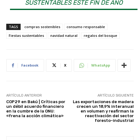
SUSTENTABLES ESTE FIN DE AÑO
TAGS
compras sostenibles
consumo responsable
Fiestas sustentables
navidad natural
regalos del bosque
Facebook
X
WhatsApp
ARTÍCULO ANTERIOR
ARTÍCULO SIGUIENTE
COP29 en Bakú | Críticas por
Las exportaciones de madera
un débil acuerdo financiero
crecen un 18,9% interanual
en la cumbre de la ONU:
en volumen y reafirman la
«frena la acción climática»
reactivación del sector
foresto-industrial