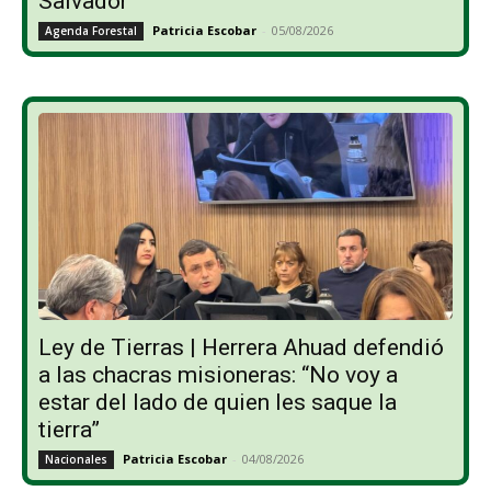
Salvador
Patricia Escobar
-
05/08/2026
Agenda Forestal
Ley de Tierras | Herrera Ahuad defendió
a las chacras misioneras: “No voy a
estar del lado de quien les saque la
tierra”
Patricia Escobar
-
04/08/2026
Nacionales