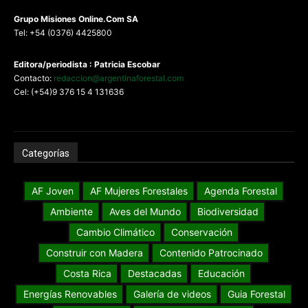
G
rupo Misiones
Online.Com
SA
Tel: +54 (0376) 4425800
Editora/periodista : Patricia Escobar
Contacto:
redaccion@argentinaforestal.com
Cel: (+54)9 376 15 4 131636
Categorías
AF Joven
AF Mujeres Forestales
Agenda Forestal
Ambiente
Aves del Mundo
Biodiversidad
Cambio Climático
Conservación
Construir con Madera
Contenido Patrocinado
Costa Rica
Destacadas
Educación
Energías Renovables
Galería de videos
Guia Forestal