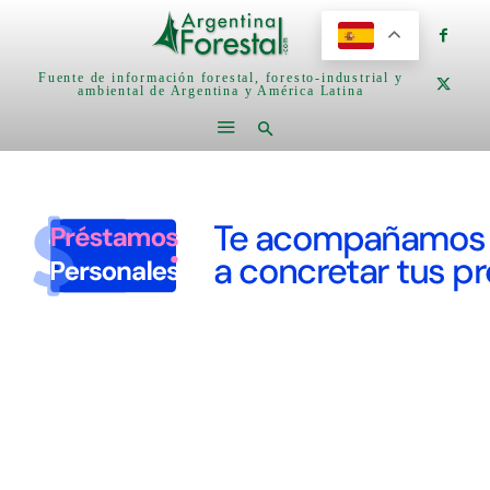
Fuente de información forestal, foresto-industrial y
ambiental de Argentina y América Latina