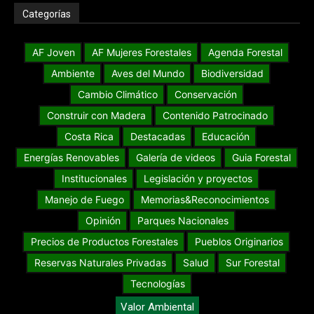
Categorías
AF Joven
AF Mujeres Forestales
Agenda Forestal
Ambiente
Aves del Mundo
Biodiversidad
Cambio Climático
Conservación
Construir con Madera
Contenido Patrocinado
Costa Rica
Destacadas
Educación
Energías Renovables
Galería de videos
Guia Forestal
Institucionales
Legislación y proyectos
Manejo de Fuego
Memorias&Reconocimientos
Opinión
Parques Nacionales
Precios de Productos Forestales
Pueblos Originarios
Reservas Naturales Privadas
Salud
Sur Forestal
Tecnologías
Valor Ambiental