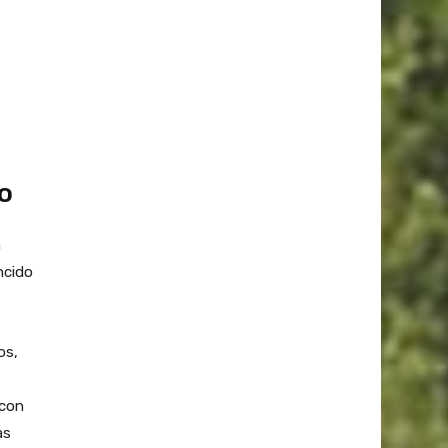
o
a
ncido
os,
 con
as