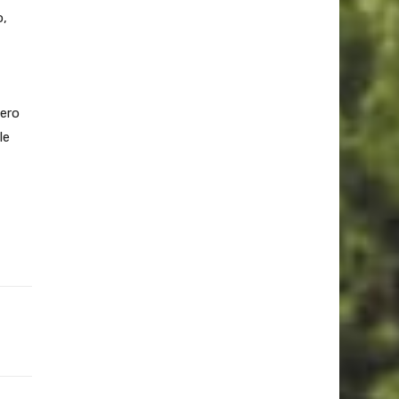
o,
dero
le