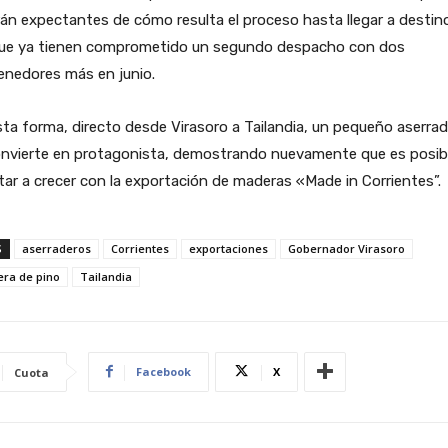
án expectantes de cómo resulta el proceso hasta llegar a destin
ue ya tienen comprometido un segundo despacho con dos
enedores más en junio.
ta forma, directo desde Virasoro a Tailandia, un pequeño aserra
onvierte en protagonista, demostrando nuevamente que es posib
ar a crecer con la exportación de maderas «Made in Corrientes”.
S
aserraderos
Corrientes
exportaciones
Gobernador Virasoro
ra de pino
Tailandia
Facebook
X
Cuota