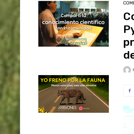
COME
Co
Py
pr
de