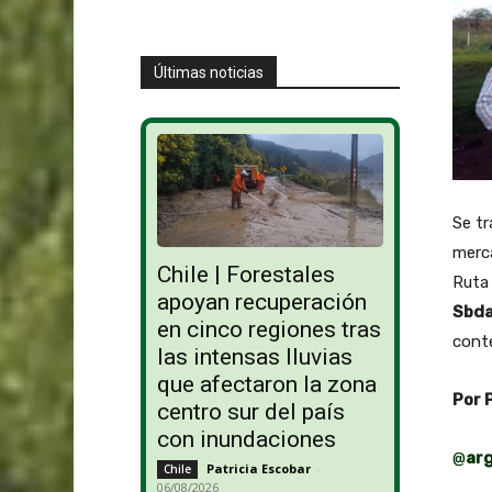
Últimas noticias
Se tr
merca
Chile | Forestales
Ruta 
apoyan recuperación
Sbda
en cinco regiones tras
conte
las intensas lluvias
que afectaron la zona
Por 
centro sur del país
con inundaciones
@
ar
Patricia Escobar
-
Chile
06/08/2026