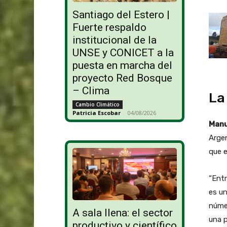
Santiago del Estero |
Fuerte respaldo
institucional de la
UNSE y CONICET a la
puesta en marcha del
proyecto Red Bosque
– Clima
La
Cambio Climático
Patricia Escobar
-
04/08/2026
Manu
Arge
que e
“Entr
es un
núme
A sala llena: el sector
una p
productivo y científico