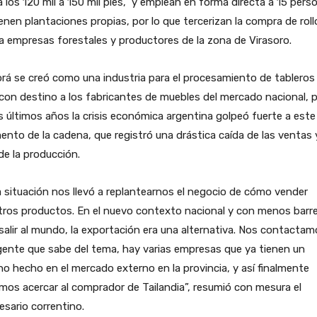
 los 120 mil a 150 mil pies, y emplean en forma directa a 15 pers
enen plantaciones propias, por lo que tercerizan la compra de roll
a empresas forestales y productores de la zona de Virasoro.
á se creó como una industria para el procesamiento de tableros
con destino a los fabricantes de muebles del mercado nacional, 
s últimos años la crisis económica argentina golpeó fuerte a este
nto de la cadena, que registró una drástica caída de las ventas 
de la producción.
 situación nos llevó a replantearnos el negocio de cómo vender
tros productos. En el nuevo contexto nacional y con menos barr
salir al mundo, la exportación era una alternativa. Nos contacta
ente que sabe del tema, hay varias empresas que ya tienen un
o hecho en el mercado externo en la provincia, y así finalmente
mos acercar al comprador de Tailandia”, resumió con mesura el
sario correntino.