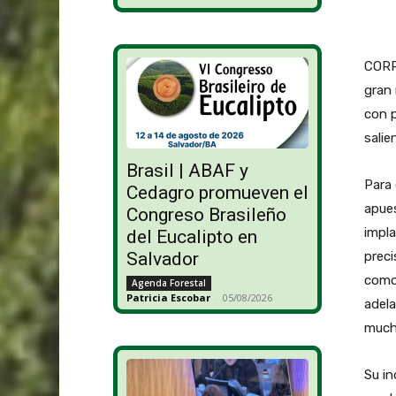
CORRI
gran 
con p
salie
Brasil | ABAF y
Para 
Cedagro promueven el
apues
Congreso Brasileño
impla
del Eucalipto en
Salvador
preci
como 
Agenda Forestal
Patricia Escobar
-
05/08/2026
adela
mucha
Su i