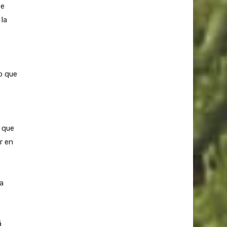
se
la
o que
a que
r en
a
á