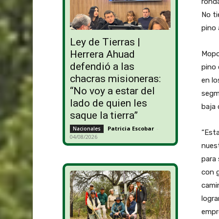
ronda
No ti
pino 
Ley de Tierras |
Herrera Ahuad
Mopor
defendió a las
pino 
chacras misioneras:
en lo
“No voy a estar del
segme
lado de quien les
baja 
saque la tierra”
Patricia Escobar
-
Nacionales
“Esta
04/08/2026
nues
para 
con g
camin
logra
empre