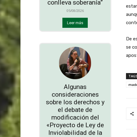
conlleva soberanía”
estar
05/08/2026
aunq
cont
Leer más
De es
se c
apost
TAG
made
Algunas
consideraciones
sobre los derechos y
el debate de
modificación del
«Proyecto de Ley de
Inviolabilidad de la