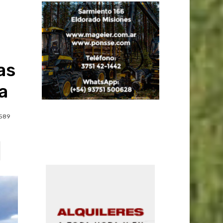
as
a
589