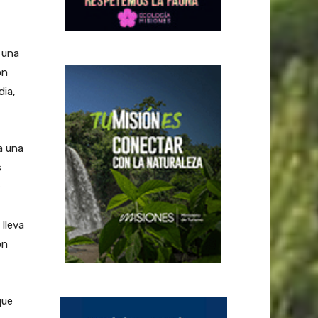
 una
ón
dia,
a una
s
e
 lleva
on
que