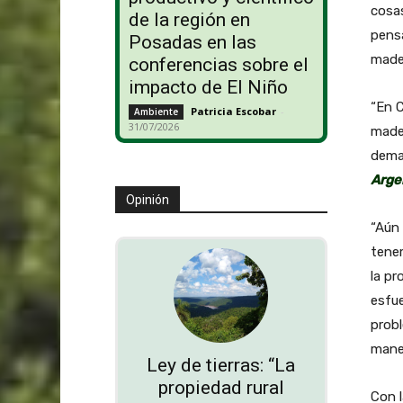
cosas
de la región en
pensa
Posadas en las
made
conferencias sobre el
impacto de El Niño
“En C
Patricia Escobar
-
Ambiente
31/07/2026
mader
deman
Arge
Opinión
“Aún 
tenem
la pr
esfue
prob
maner
Ley de tierras: “La
propiedad rural
Con l