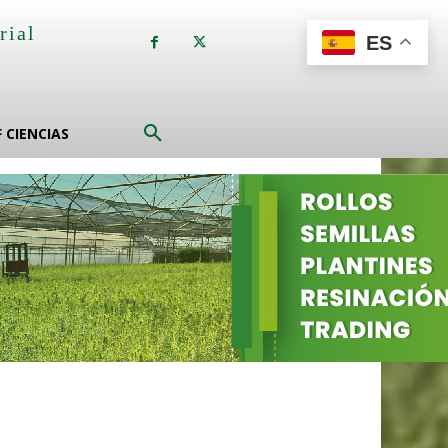
rial
ES
a
F CIENCIAS