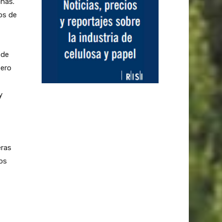
onas.
os de
 de
pero
y
eras
mos