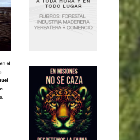
en el
a
uel
os
a.