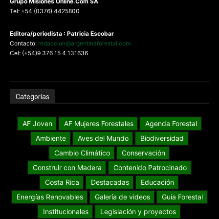
G
rupo Misiones
Online.Com
SA
Tel: +54 (0376) 4425800
Editora/periodista : Patricia Escobar
Contacto:
redaccion@argentinaforestal.com
Cel: (+54)9 376 15 4 131636
Categorías
AF Joven
AF Mujeres Forestales
Agenda Forestal
Ambiente
Aves del Mundo
Biodiversidad
Cambio Climático
Conservación
Construir con Madera
Contenido Patrocinado
Costa Rica
Destacadas
Educación
Energías Renovables
Galería de videos
Guia Forestal
Institucionales
Legislación y proyectos