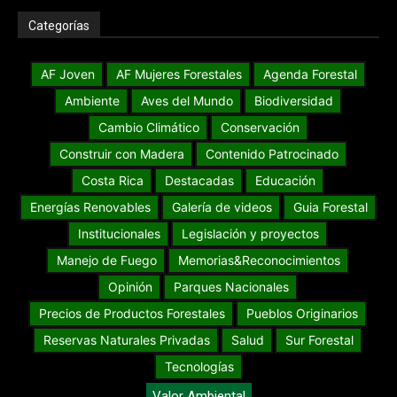
Categorías
AF Joven
AF Mujeres Forestales
Agenda Forestal
Ambiente
Aves del Mundo
Biodiversidad
Cambio Climático
Conservación
Construir con Madera
Contenido Patrocinado
Costa Rica
Destacadas
Educación
Energías Renovables
Galería de videos
Guia Forestal
Institucionales
Legislación y proyectos
Manejo de Fuego
Memorias&Reconocimientos
Opinión
Parques Nacionales
Precios de Productos Forestales
Pueblos Originarios
Reservas Naturales Privadas
Salud
Sur Forestal
Tecnologías
Valor Ambiental