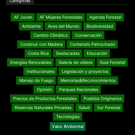
Categorías
AF Joven
AF Mujeres Forestales
Agenda Forestal
Ambiente
Aves del Mundo
Biodiversidad
Cambio Climático
Conservación
Construir con Madera
Contenido Patrocinado
Costa Rica
Destacadas
Educación
Energías Renovables
Galería de videos
Guia Forestal
Institucionales
Legislación y proyectos
Manejo de Fuego
Memorias&Reconocimientos
Opinión
Parques Nacionales
Precios de Productos Forestales
Pueblos Originarios
Reservas Naturales Privadas
Salud
Sur Forestal
Tecnologías
Valor Ambiental