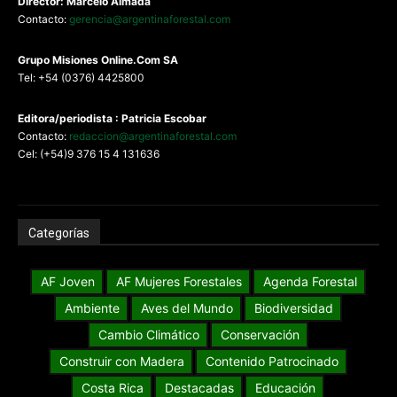
Director: Marcelo Almada
Contacto:
gerencia@argentinaforestal.com
G
rupo Misiones
Online.Com
SA
Tel: +54 (0376) 4425800
Editora/periodista : Patricia Escobar
Contacto:
redaccion@argentinaforestal.com
Cel: (+54)9 376 15 4 131636
Categorías
AF Joven
AF Mujeres Forestales
Agenda Forestal
Ambiente
Aves del Mundo
Biodiversidad
Cambio Climático
Conservación
Construir con Madera
Contenido Patrocinado
Costa Rica
Destacadas
Educación