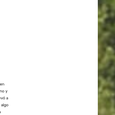
 en
eno y
evó a
r algo
a