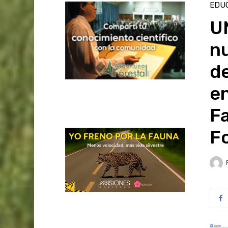
EDU
U
nu
de
en
Fa
F