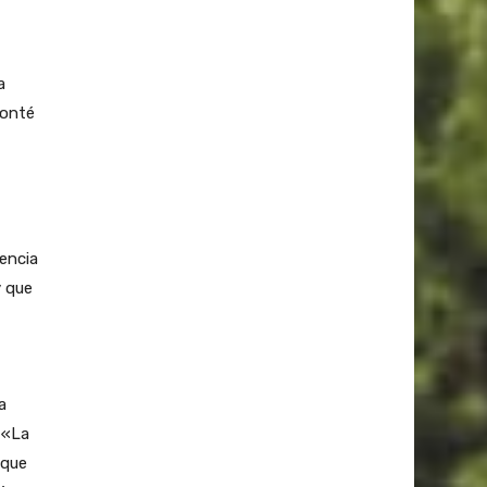
a
conté
encia
y que
a
 «La
 que