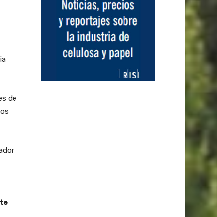
ia
es de
los
uador
te