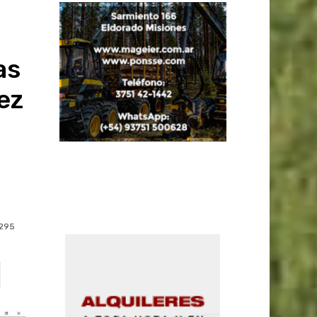
as
ez
295