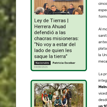
cinco
espec
forma
Ley de Tierras |
Herrera Ahuad
Al mo
defendió a las
sanit
chacras misioneras:
antec
“No voy a estar del
plata
lado de quien les
la Un
saque la tierra”
mecan
Patricia Escobar
-
Nacionales
04/08/2026
La pr
inte
Meln
vice
desde
un 1