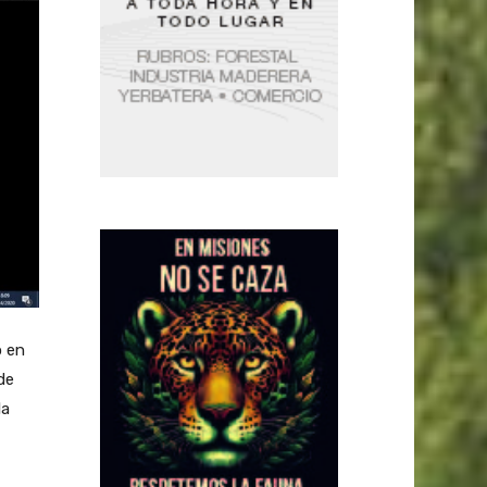
ó en
de
la