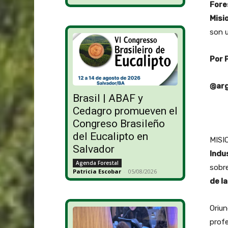
Fore
Misi
son u
Por 
@arg
Brasil | ABAF y
Cedagro promueven el
Congreso Brasileño
del Eucalipto en
MISI
Salvador
Indu
Agenda Forestal
sobr
Patricia Escobar
-
05/08/2026
de l
Oriun
profe