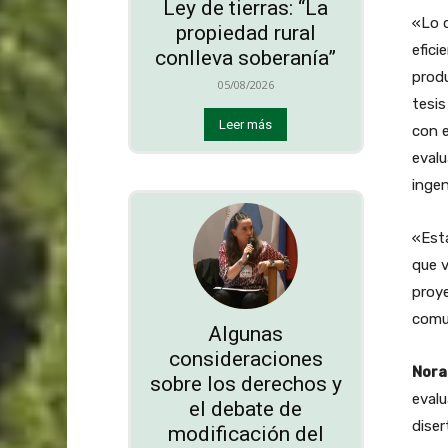
Ley de tierras: “La
«Lo q
propiedad rural
efici
conlleva soberanía”
produ
05/08/2026
tesis
Leer más
con e
evalu
ingen
«Esta
que v
proy
comu
Algunas
consideraciones
Nora
sobre los derechos y
evalu
el debate de
diser
modificación del