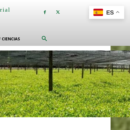
rial
ES
a
F CIENCIAS