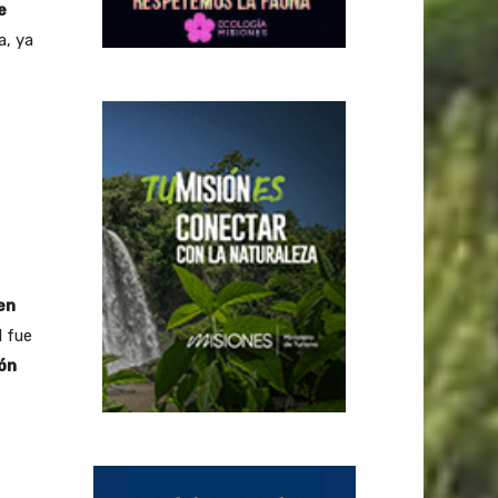
e
a, ya
en
l fue
ón