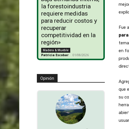
mejor
la forestoindustria
expli
requiere medidas
para reducir costos y
recuperar
Fue a
competitividad en la
para
región»
tema
en fo
Madera & Mueble
Patricia Escobar
-
01/08/2026
produ
direc
Opinión
Agreg
que e
su c
herra
abier
usuar