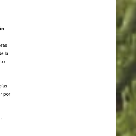
,
ón
eras
e la
cto
gías
r por
er