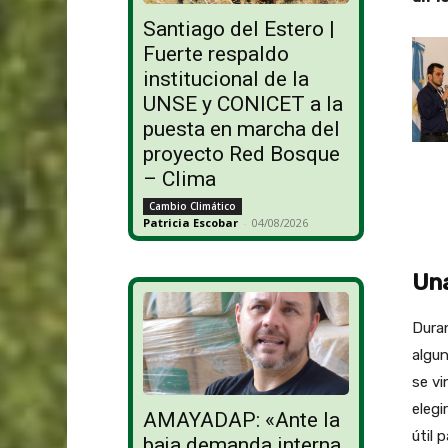
Santiago del Estero |
Fuerte respaldo
institucional de la
UNSE y CONICET a la
puesta en marcha del
proyecto Red Bosque
– Clima
Cambio Climático
Patricia Escobar
-
04/08/2026
Una
Duran
algun
se vi
elegi
AMAYADAP: «Ante la
útil 
baja demanda interna,