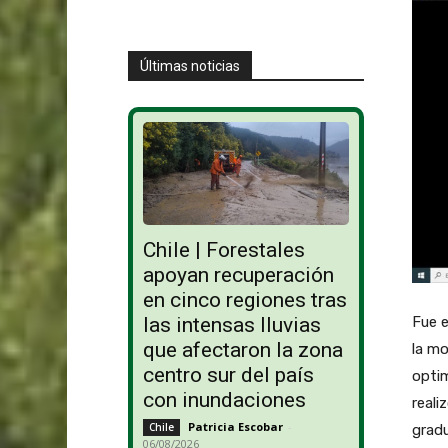
Últimas noticias
Chile | Forestales
apoyan recuperación
en cinco regiones tras
Fue e
las intensas lluvias
que afectaron la zona
la mo
centro sur del país
optim
con inundaciones
reali
Patricia Escobar
-
Chile
gradu
06/08/2026