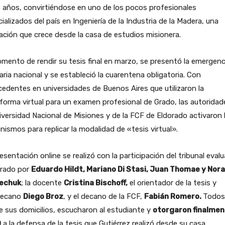
 años, convirtiéndose en uno de los pocos profesionales
ializados del país en Ingeniería de la Industria de la Madera, una
ción que crece desde la casa de estudios misionera.
mento de rendir su tesis final en marzo, se presentó la emergenc
aria nacional y se estableció la cuarentena obligatoria. Con
edentes en universidades de Buenos Aires que utilizaron la
forma virtual para un examen profesional de Grado, las autoridad
iversidad Nacional de Misiones y de la FCF de Eldorado activaron 
ismos para replicar la modalidad de «tesis virtual».
esentación online se realizó con la participación del tribunal eval
grado por
Eduardo Hildt, Mariano Di Stasi, Juan Thomae y Nora
echuk
; la docente
Cristina Bischoff,
el orientador de la tesis y
decano
Diego Broz
, y el decano de la FCF,
Fabián Romero.
Todos
 sus domicilios, escucharon al estudiante y
otorgaron finalmen
0
a la defensa de la tesis que Gutiérrez realizó desde su casa.