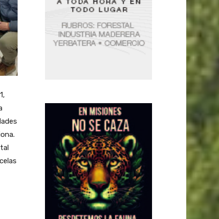
1,
a
idades
iona.
tal
celas