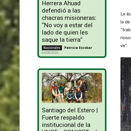
Herrera Ahuad
defendió a las
Le ib
chacras misioneras:
la de
“No voy a estar del
“tra
lado de quien les
nosot
saque la tierra”
ve”.
Patricia Escobar
-
Nacionales
04/08/2026
Santiago del Estero |
Fuerte respaldo
institucional de la