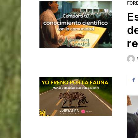
FOR
Es
de
re