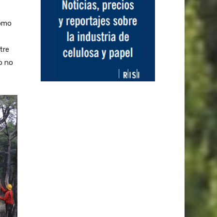
como
tre
o no