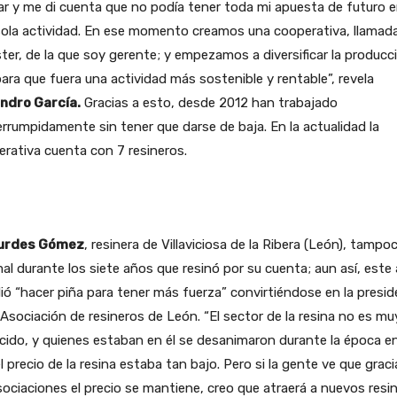
ar y me di cuenta que no podía tener toda mi apuesta de futuro 
sola actividad. En ese momento creamos una cooperativa, llamad
ter, de la que soy gerente; y empezamos a diversificar la producc
ara que fuera una actividad más sostenible y rentable”, revela
andro García.
Gracias a esto, desde 2012 han trabajado
errumpidamente sin tener que darse de baja. En la actualidad la
rativa cuenta con 7 resineros.
urdes Gómez
, resinera de Villaviciosa de la Ribera (León), tampoc
al durante los siete años que resinó por su cuenta; aun así, este
ió “hacer piña para tener más fuerza” convirtiéndose en la presi
 Asociación de resineros de León. “El sector de la resina no es mu
ido, y quienes estaban en él se desanimaron durante la época en
l precio de la resina estaba tan bajo. Pero si la gente ve que graci
sociaciones el precio se mantiene, creo que atraerá a nuevos resi