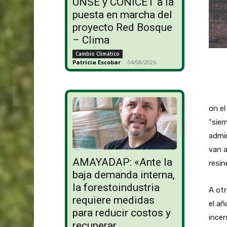
UNSE y CONICET a la
puesta en marcha del
proyecto Red Bosque
– Clima
Cambio Climático
Patricia Escobar
-
04/08/2026
on el
“siem
admin
van a
AMAYADAP: «Ante la
resin
baja demanda interna,
la forestoindustria
A otr
requiere medidas
el añ
para reducir costos y
incen
recuperar