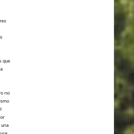
res
os
s que
la
ro no
nismo
l
tor
 una
duce