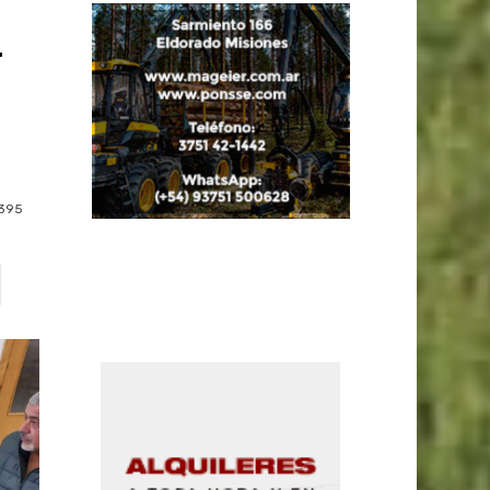
r
395