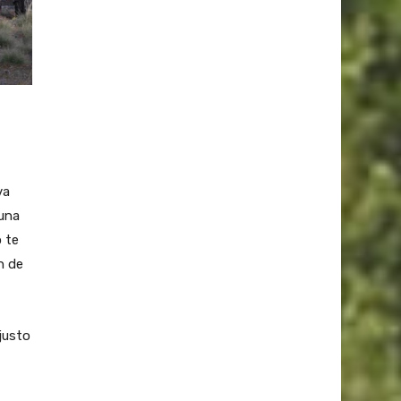
va
 una
o te
n de
justo