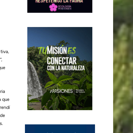
tiva,
”,
que
ria
a que
rendí
nde
s.