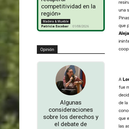
resin
competitividad en la
una 
región»
Pinas
Madera & Mueble
que p
Patricia Escobar
-
01/08/2026
Alej
inint
coope
Opinión
A
Lo
fue m
decid
Algunas
de la
consideraciones
conoc
sobre los derechos y
que e
el debate de
las a