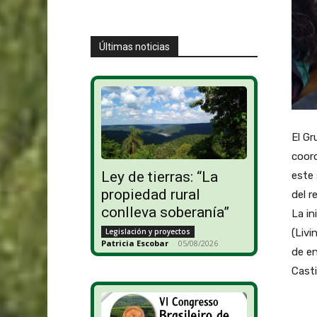
Últimas noticias
El G
coord
Ley de tierras: “La
este 
propiedad rural
del r
conlleva soberanía”
La in
(Livi
Legislación y proyectos
Patricia Escobar
-
05/08/2026
de en
Casti