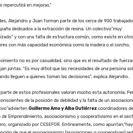
o repercutirá en mejoras.”
es, Alejandro y Juan forman parte de los cerca de 900 trabajado
paña dedicados a la extracción de resina. Un colectivo“muy
izado” y con una falta de estructura común, como existe en otr
ores con más capacidad económica como la madera o el corcho,
ecimiento no es por casualidad, sino que es el resultado de fuerza
jan juntas. “Es muy difícil que las necesidades de una persona so
ando lleguen a quienes toman las decisiones”, explica Alejandro.
 parte de estos profesionales valoran mucho esta autonomía. Pe
onscientes de la posición de debilidad y la falta de un asociacio
tivo”advierten
Guillermo Amo y Alba Gutiérrez
coordinadores de
o de Emprendimiento, asociacionismo y cooperativismo en el sec
nero, organizado por CESEFOR. Erróneamente, como apuntan,“hay
pción de que el asociacionismo (asociaciones o cooperativas) re