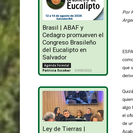
Por R
Arge
Brasil | ABAF y
Cedagro promueven el
Congreso Brasileño
del Eucalipto en
ESPA
Salvador
como 
Agenda Forestal
que v
Patricia Escobar
-
05/08/2026
deriv
Quizá
quien
algo 
el of
de un
Ley de Tierras |
Acabé