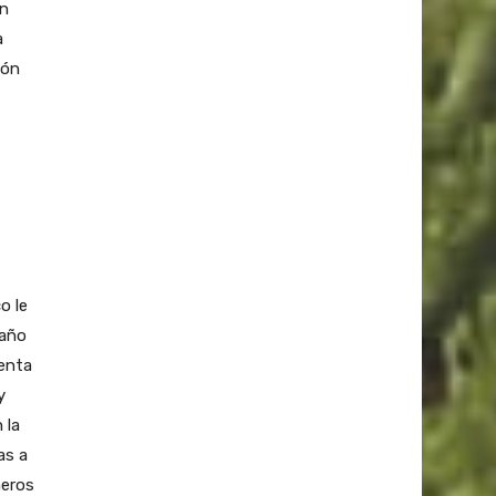
en
a
ión
o le
 año
denta
y
 la
as a
neros