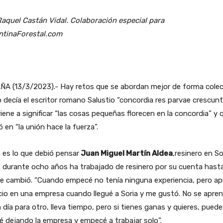
aquel Castán Vidal. Colaboración especial para
ntinaForestal.com
ÑA (13/3/2023).- Hay retos que se abordan mejor de forma colec
decía el escritor romano Salustio “concordia res parvae crescunt
iene a significar “las cosas pequeñas florecen en la concordia” y 
ó en “la unión hace la fuerza”.
 es lo que debió pensar
Juan Miguel Martín Aldea
,resinero en So
 durante ocho años ha trabajado de resinero por su cuenta hast
le cambió. “Cuando empecé no tenía ninguna experiencia, pero ap
icio en una empresa cuando llegué a Soria y me gustó. No se apre
 día para otro, lleva tiempo, pero si tienes ganas y quieres, puede
 dejando la empresa y empecé a trabajar solo”.