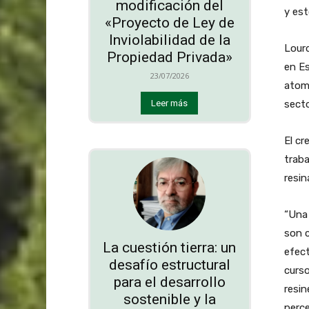
modificación del
y est
«Proyecto de Ley de
Inviolabilidad de la
Lourd
Propiedad Privada»
en Es
23/07/2026
atom
sect
Leer más
El cr
traba
resin
“Una
son c
La cuestión tierra: un
efec
desafío estructural
curs
para el desarrollo
resi
sostenible y la
perce