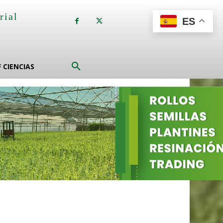
rial
ES
a
F CIENCIAS