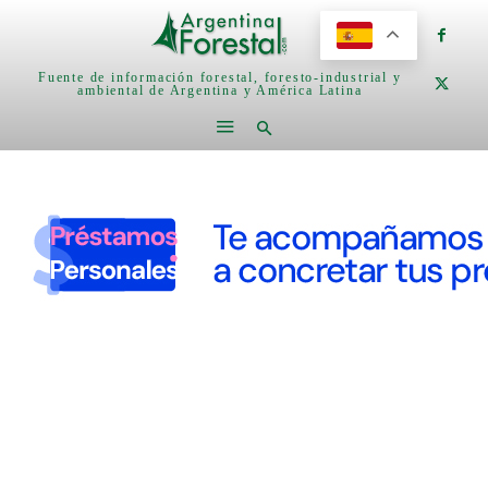
Fuente de información forestal, foresto-industrial y
ambiental de Argentina y América Latina