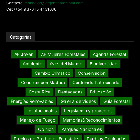
Contacto:
redaccion@argentinaforestal.com
Cel: (+54)9 376 15 4 131636
Categorías
AF Joven
AF Mujeres Forestales
Agenda Forestal
Ambiente
Aves del Mundo
Biodiversidad
Cambio Climático
Conservación
Construir con Madera
Contenido Patrocinado
Costa Rica
Destacadas
Educación
Energías Renovables
Galería de videos
Guia Forestal
Institucionales
Legislación y proyectos
Manejo de Fuego
Memorias&Reconocimientos
Opinión
Parques Nacionales
Precios de Productos Forestales
Pueblos Originarios