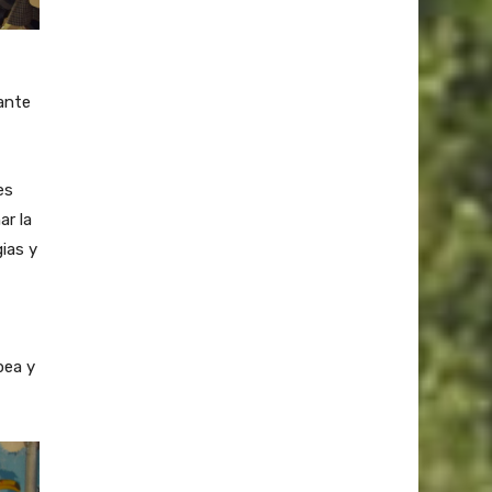
ante
es
ar la
ias y
pea y