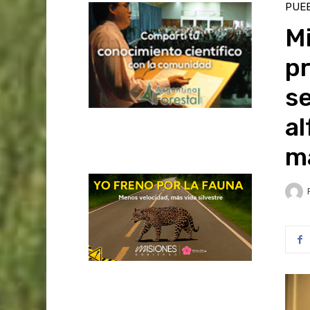
PUEB
Mi
p
se
al
m