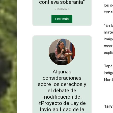
conlleva soberanía”
los d
05/08/2026
cons
Leer más
“En l
mater
imáge
crear
expli
Tapé 
Algunas
indíg
consideraciones
Mont
sobre los derechos y
el debate de
modificación del
«Proyecto de Ley de
Tal v
Inviolabilidad de la