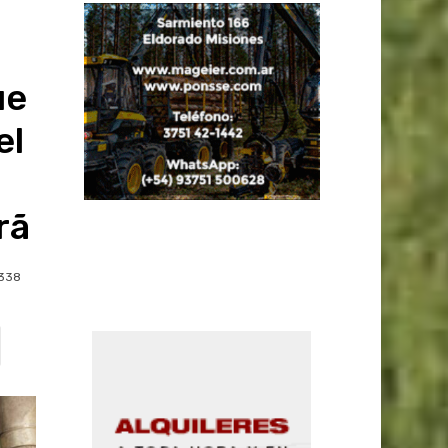
ue
el
rã
338