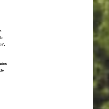
e
le
os”,
dades
 de