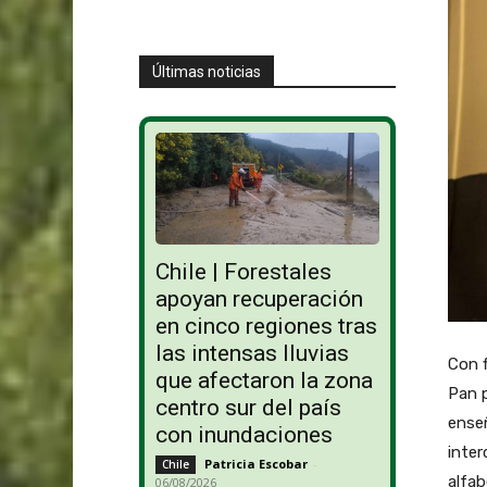
Últimas noticias
Chile | Forestales
apoyan recuperación
en cinco regiones tras
las intensas lluvias
Con f
que afectaron la zona
Pan p
centro sur del país
enseñ
con inundaciones
inter
Patricia Escobar
-
Chile
alfab
06/08/2026