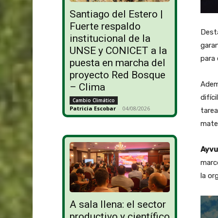
Santiago del Estero |
Fuerte respaldo
Desta
institucional de la
garan
UNSE y CONICET a la
para 
puesta en marcha del
proyecto Red Bosque
Ademá
– Clima
difíc
Cambio Climático
Patricia Escobar
-
04/08/2026
tarea
mater
Ayvu
marc
la or
A sala llena: el sector
productivo y científico