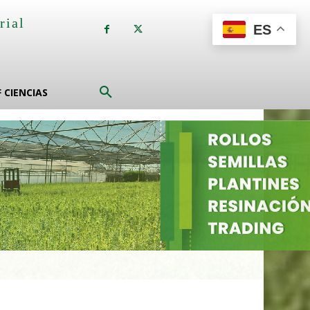
rial
ES
a
F CIENCIAS