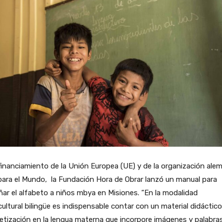
inanciamiento de la Unión Europea (UE) y de la organización ale
ara el Mundo, la Fundación Hora de Obrar lanzó un manual para
ar el alfabeto a niños mbya en Misiones. “En la modalidad
cultural bilingüe es indispensable contar con un material didáctic
etización en la lengua materna que incorpore imágenes y palabra