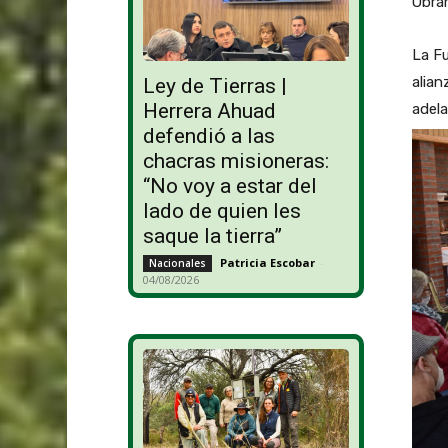
Obrar
La Fu
alian
Ley de Tierras |
Herrera Ahuad
adela
defendió a las
chacras misioneras:
“No voy a estar del
lado de quien les
saque la tierra”
Patricia Escobar
-
Nacionales
04/08/2026