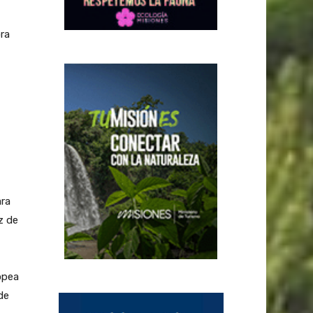
ora
ra
z de
opea
de