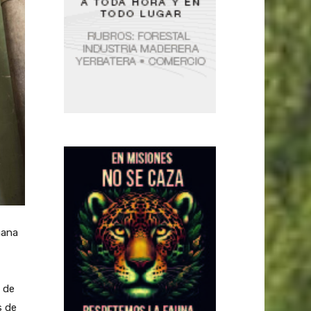
mana
o de
s de