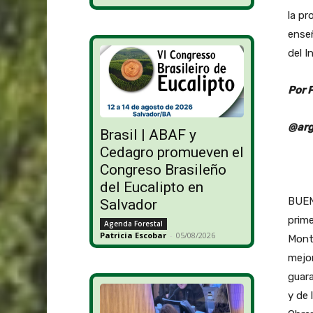
la pr
enseñ
del I
Por 
@arg
Brasil | ABAF y
Cedagro promueven el
Congreso Brasileño
del Eucalipto en
BUEN
Salvador
prime
Agenda Forestal
Patricia Escobar
-
05/08/2026
Monto
mejor
guara
y de 