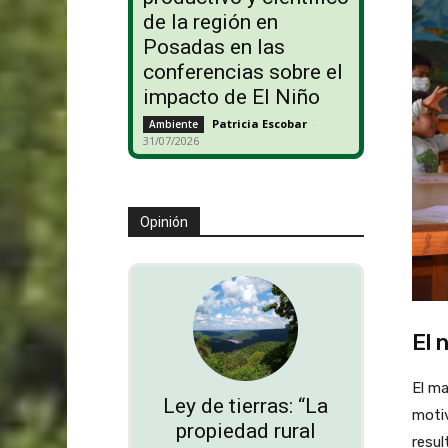
de la región en
Posadas en las
conferencias sobre el
impacto de El Niño
Patricia Escobar
-
Ambiente
31/07/2026
Opinión
El 
El ma
Ley de tierras: “La
motiv
propiedad rural
resul