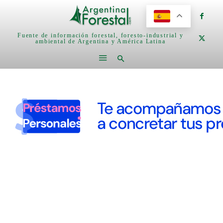
Fuente de información forestal, foresto-industrial y
ambiental de Argentina y América Latina