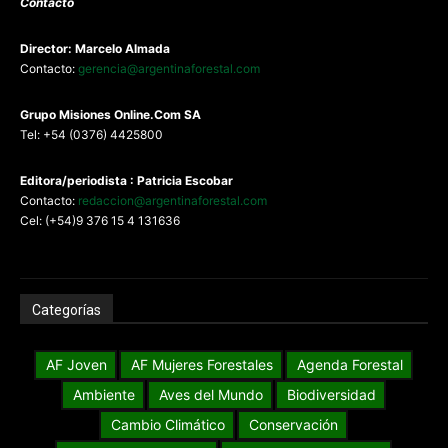
Contacto
Director: Marcelo Almada
Contacto:
gerencia@argentinaforestal.com
G
rupo Misiones
Online.Com
SA
Tel: +54 (0376) 4425800
Editora/periodista : Patricia Escobar
Contacto:
redaccion@argentinaforestal.com
Cel: (+54)9 376 15 4 131636
Categorías
AF Joven
AF Mujeres Forestales
Agenda Forestal
Ambiente
Aves del Mundo
Biodiversidad
Cambio Climático
Conservación