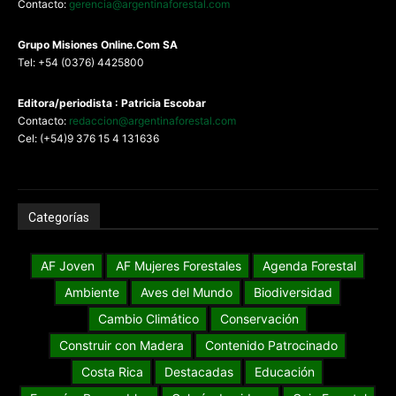
Contacto:
gerencia@argentinaforestal.com
G
rupo Misiones
Online.Com
SA
Tel: +54 (0376) 4425800
Editora/periodista : Patricia Escobar
Contacto:
redaccion@argentinaforestal.com
Cel: (+54)9 376 15 4 131636
Categorías
AF Joven
AF Mujeres Forestales
Agenda Forestal
Ambiente
Aves del Mundo
Biodiversidad
Cambio Climático
Conservación
Construir con Madera
Contenido Patrocinado
Costa Rica
Destacadas
Educación