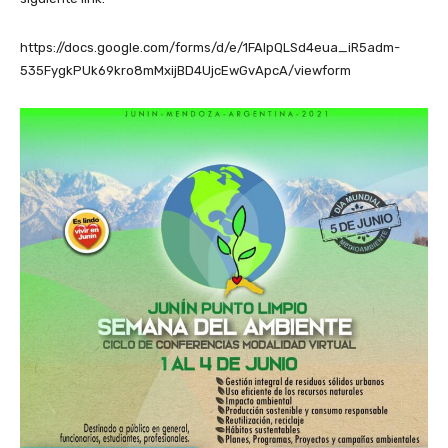
https://docs.google.com/forms/d/e/1FAIpQLSd4eua_iR5adm-
535FygkPUk69kro8mMxijBD4UjcEwGvApcA/viewform