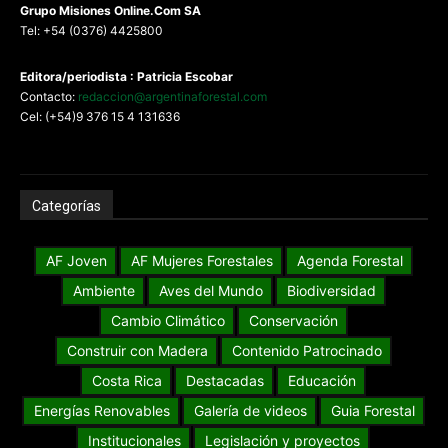
G
rupo Misiones
Online.Com
SA
Tel: +54 (0376) 4425800
Editora/periodista : Patricia Escobar
Contacto:
redaccion@argentinaforestal.com
Cel: (+54)9 376 15 4 131636
Categorías
AF Joven
AF Mujeres Forestales
Agenda Forestal
Ambiente
Aves del Mundo
Biodiversidad
Cambio Climático
Conservación
Construir con Madera
Contenido Patrocinado
Costa Rica
Destacadas
Educación
Energías Renovables
Galería de videos
Guia Forestal
Institucionales
Legislación y proyectos