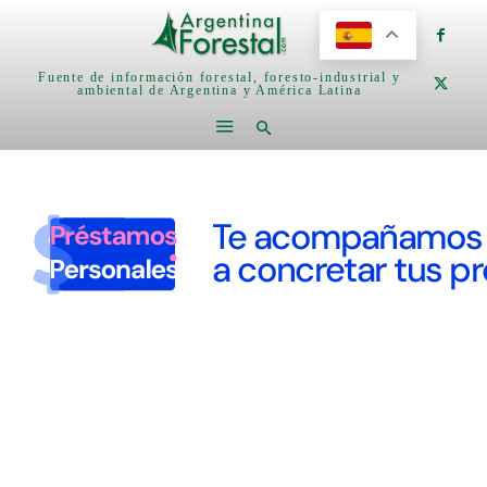
Fuente de información forestal, foresto-industrial y
ambiental de Argentina y América Latina