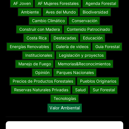
AF Joven
AF Mujeres Forestales
Agenda Forestal
Ambiente
Aves del Mundo
Biodiversidad
Cambio Climático
Conservación
Construir con Madera
Contenido Patrocinado
Costa Rica
Destacadas
Educación
Energías Renovables
Galería de videos
Guia Forestal
Institucionales
Legislación y proyectos
Manejo de Fuego
Memorias&Reconocimientos
Opinión
Parques Nacionales
Precios de Productos Forestales
Pueblos Originarios
Reservas Naturales Privadas
Salud
Sur Forestal
Tecnologías
Valor Ambiental