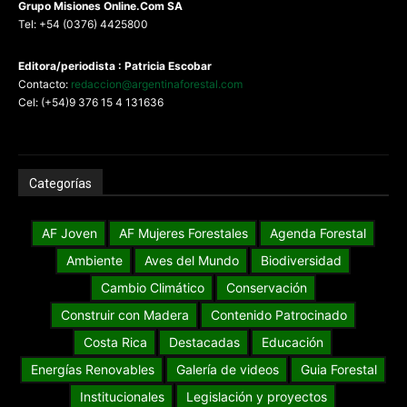
G
rupo Misiones
Online.Com
SA
Tel: +54 (0376) 4425800
Editora/periodista : Patricia Escobar
Contacto:
redaccion@argentinaforestal.com
Cel: (+54)9 376 15 4 131636
Categorías
AF Joven
AF Mujeres Forestales
Agenda Forestal
Ambiente
Aves del Mundo
Biodiversidad
Cambio Climático
Conservación
Construir con Madera
Contenido Patrocinado
Costa Rica
Destacadas
Educación
Energías Renovables
Galería de videos
Guia Forestal
Institucionales
Legislación y proyectos