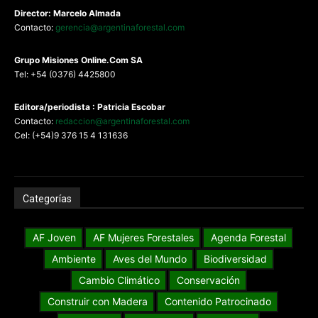
Director: Marcelo Almada
Contacto:
gerencia@argentinaforestal.com
G
rupo Misiones
Online.Com
SA
Tel: +54 (0376) 4425800
Editora/periodista : Patricia Escobar
Contacto:
redaccion@argentinaforestal.com
Cel: (+54)9 376 15 4 131636
Categorías
AF Joven
AF Mujeres Forestales
Agenda Forestal
Ambiente
Aves del Mundo
Biodiversidad
Cambio Climático
Conservación
Construir con Madera
Contenido Patrocinado