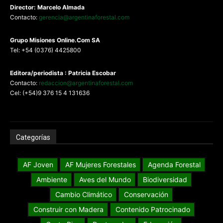
Director: Marcelo Almada
Contacto:
gerencia@argentinaforestal.com
G
rupo Misiones
Online.Com
SA
Tel: +54 (0376) 4425800
Editora/periodista : Patricia Escobar
Contacto:
redaccion@argentinaforestal.com
Cel: (+54)9 376 15 4 131636
Categorías
AF Joven
AF Mujeres Forestales
Agenda Forestal
Ambiente
Aves del Mundo
Biodiversidad
Cambio Climático
Conservación
Construir con Madera
Contenido Patrocinado