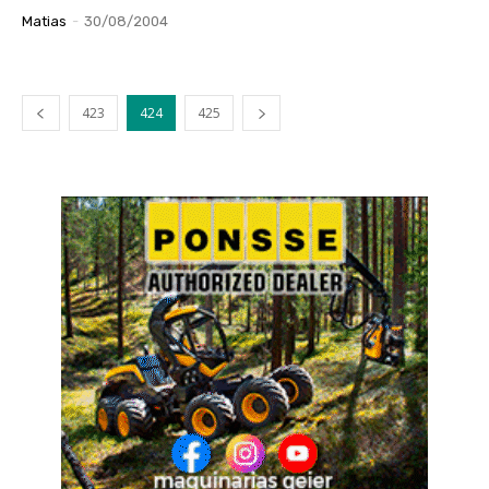
Matias
-
30/08/2004
423
424
425