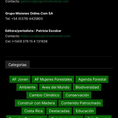
Contacto:
gerencia@argentinaforestal.com
G
rupo Misiones
Online.Com
SA
Tel: +54 (0376) 4425800
Editora/periodista : Patricia Escobar
Contacto:
redaccion@argentinaforestal.com
Cel: (+54)9 376 15 4 131636
Categorías
AF Joven
AF Mujeres Forestales
Agenda Forestal
Ambiente
Aves del Mundo
Biodiversidad
Cambio Climático
Conservación
Construir con Madera
Contenido Patrocinado
Costa Rica
Destacadas
Educación