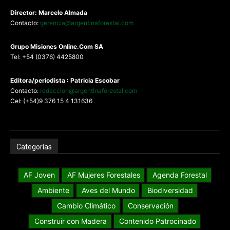
Director: Marcelo Almada
Contacto:
gerencia@argentinaforestal.com
G
rupo Misiones
Online.Com
SA
Tel: +54 (0376) 4425800
Editora/periodista : Patricia Escobar
Contacto:
redaccion@argentinaforestal.com
Cel: (+54)9 376 15 4 131636
Categorías
AF Joven
AF Mujeres Forestales
Agenda Forestal
Ambiente
Aves del Mundo
Biodiversidad
Cambio Climático
Conservación
Construir con Madera
Contenido Patrocinado