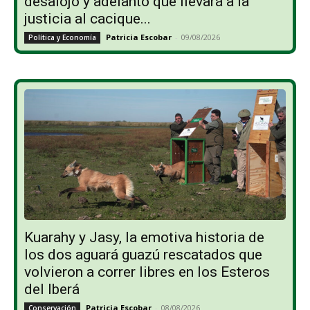
desalojo y adelantó que llevará a la
justicia al cacique...
Patricia Escobar
-
09/08/2026
Política y Economía
Kuarahy y Jasy, la emotiva historia de
los dos aguará guazú rescatados que
volvieron a correr libres en los Esteros
del Iberá
Patricia Escobar
-
08/08/2026
Conservación