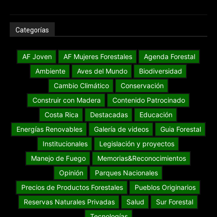
Categorías
AF Joven
AF Mujeres Forestales
Agenda Forestal
Ambiente
Aves del Mundo
Biodiversidad
Cambio Climático
Conservación
Construir con Madera
Contenido Patrocinado
Costa Rica
Destacadas
Educación
Energías Renovables
Galería de videos
Guia Forestal
Institucionales
Legislación y proyectos
Manejo de Fuego
Memorias&Reconocimientos
Opinión
Parques Nacionales
Precios de Productos Forestales
Pueblos Originarios
Reservas Naturales Privadas
Salud
Sur Forestal
Tecnologías