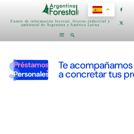
Fuente de información forestal, foresto-industrial y
ambiental de Argentina y América Latina