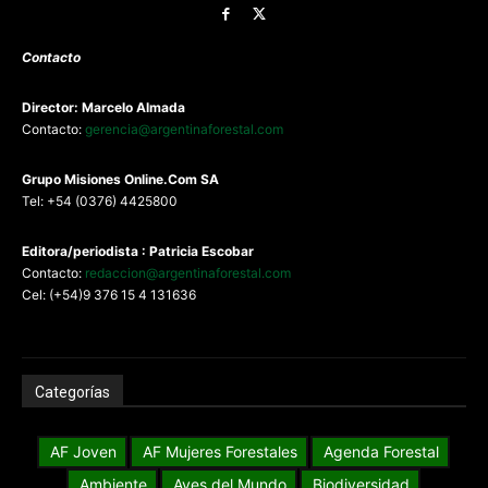
Contacto
Director: Marcelo Almada
Contacto:
gerencia@argentinaforestal.com
G
rupo Misiones
Online.Com
SA
Tel: +54 (0376) 4425800
Editora/periodista : Patricia Escobar
Contacto:
redaccion@argentinaforestal.com
Cel: (+54)9 376 15 4 131636
Categorías
AF Joven
AF Mujeres Forestales
Agenda Forestal
Ambiente
Aves del Mundo
Biodiversidad