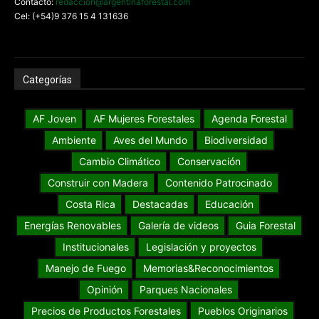
Contacto:
redaccion@argentinaforestal.com
Cel: (+54)9 376 15 4 131636
Categorías
AF Joven
AF Mujeres Forestales
Agenda Forestal
Ambiente
Aves del Mundo
Biodiversidad
Cambio Climático
Conservación
Construir con Madera
Contenido Patrocinado
Costa Rica
Destacadas
Educación
Energías Renovables
Galería de videos
Guia Forestal
Institucionales
Legislación y proyectos
Manejo de Fuego
Memorias&Reconocimientos
Opinión
Parques Nacionales
Precios de Productos Forestales
Pueblos Originarios