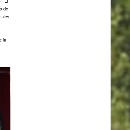
s
. “El
s de
cales
 la
,