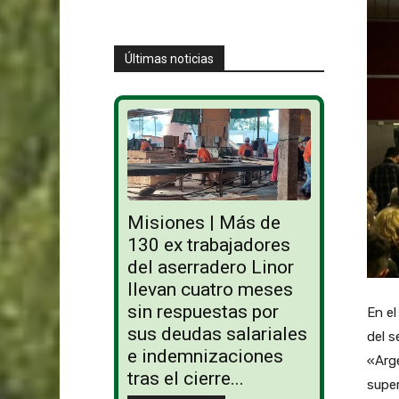
Últimas noticias
Misiones | Más de
130 ex trabajadores
del aserradero Linor
llevan cuatro meses
sin respuestas por
En el
sus deudas salariales
del s
e indemnizaciones
«Arge
tras el cierre...
super