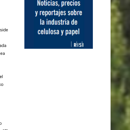
side
sada
pea
el
co
o