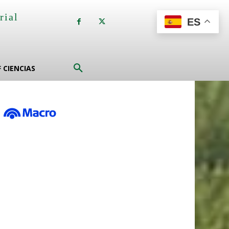
rial
ES
a
F CIENCIAS