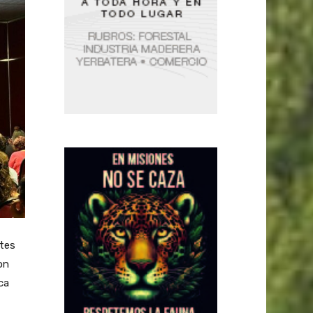
ntes
on
ca