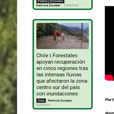
Política y Economía
Patricia Escobar
-
07/08/2026
Chile | Forestales
apoyan recuperación
en cinco regiones tras
las intensas lluvias
que afectaron la zona
centro sur del país
con inundaciones
Por 
Patricia Escobar
-
Chile
06/08/2026
@arg