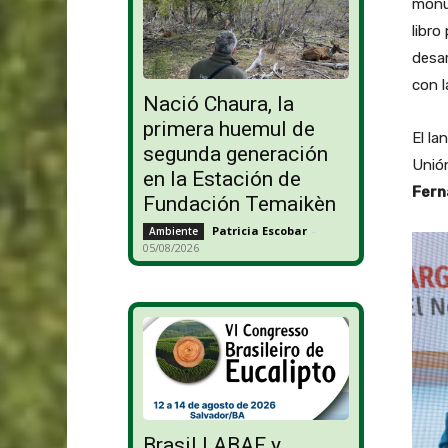
monu
libro
desar
con l
Nació Chaura, la
primera huemul de
El la
segunda generación
Unió
en la Estación de
Fern
Fundación Temaikèn
Patricia Escobar
-
Ambiente
05/08/2026
Brasil | ABAF y