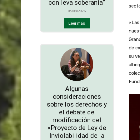
conlleva soberanía”
secto
05/08/2026
«Las 
Leer más
nuest
Grand
de ex
su ve
alber
colec
Fund
Algunas
consideraciones
sobre los derechos y
el debate de
modificación del
«Proyecto de Ley de
Inviolabilidad de la