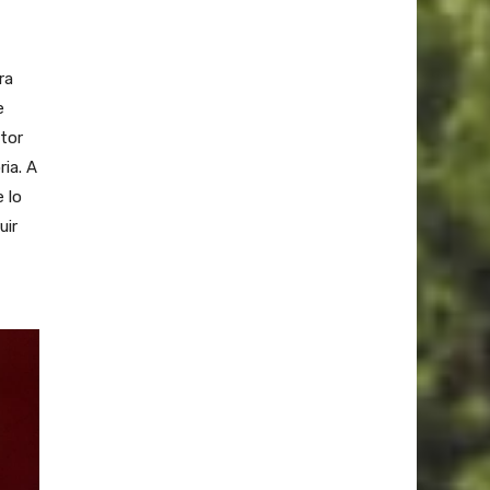
ra
e
tor
ia. A
e lo
uir