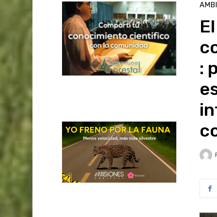
AMB
El
c
: 
es
in
c