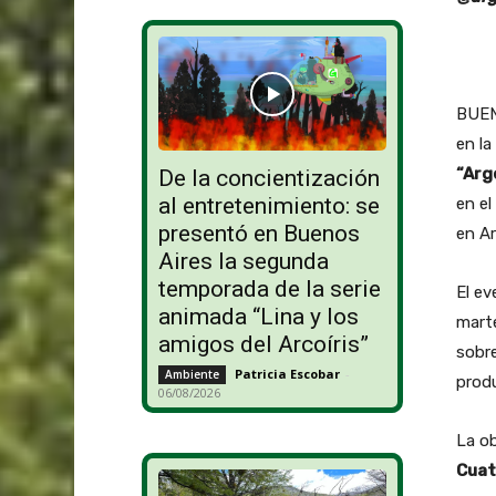
BUENO
en la
“Arg
De la concientización
al entretenimiento: se
en el
presentó en Buenos
en A
Aires la segunda
temporada de la serie
El ev
animada “Lina y los
mart
amigos del Arcoíris”
sobre
Patricia Escobar
-
Ambiente
produ
06/08/2026
La o
Cuat