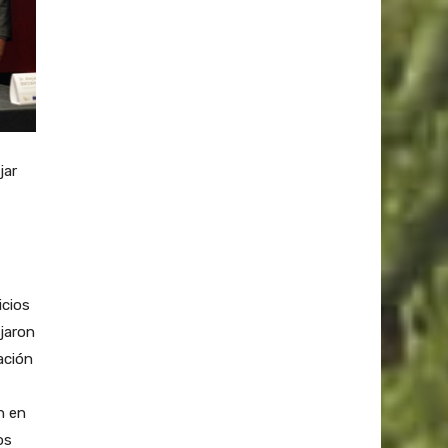
jar
icios
jaron
ación
n en
os