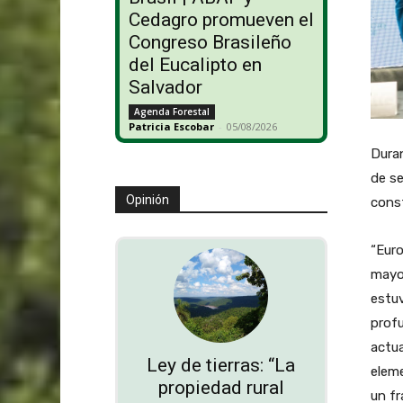
Cedagro promueven el
Congreso Brasileño
del Eucalipto en
Salvador
Agenda Forestal
Patricia Escobar
-
05/08/2026
Duran
de se
Opinión
const
“Euro
mayor
estuv
profu
actua
Ley de tierras: “La
elem
propiedad rural
un fr