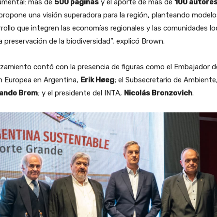
mental: más de
500 páginas
y el aporte de más de
100 autore
 propone una visión superadora para la región, planteando modelo
rollo que integren las economías regionales y las comunidades lo
a preservación de la biodiversidad”, explicó Brown.
nzamiento contó con la presencia de figuras como el Embajador de
n Europea en Argentina,
Erik Høeg
; el Subsecretario de Ambiente
ando Brom
; y el presidente del INTA,
Nicolás Bronzovich
.