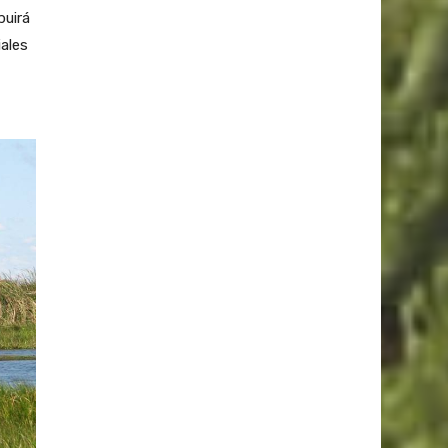
buirá
iales