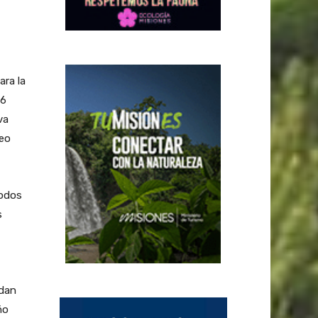
ara la
26
va
reo
todos
s
 dan
ño