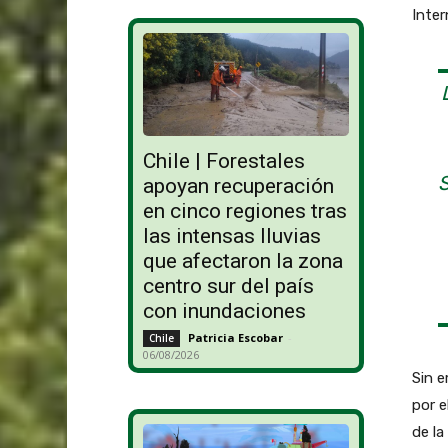
Inter
Chile | Forestales
apoyan recuperación
en cinco regiones tras
las intensas lluvias
que afectaron la zona
centro sur del país
con inundaciones
Patricia Escobar
-
Chile
06/08/2026
Sin 
por e
de la