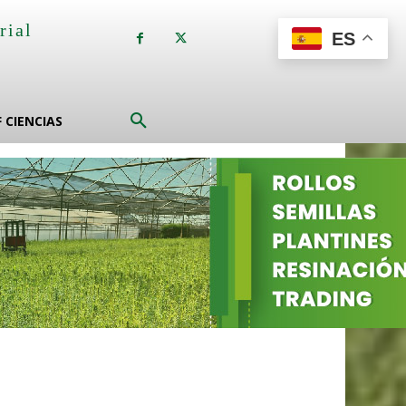
rial
ES
a
F CIENCIAS