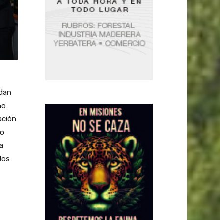
 dan
ño
ación
to
la
los