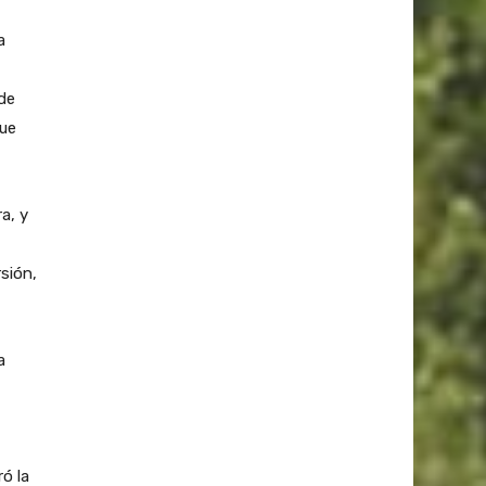
a
 de
que
a, y
sión,
a
ó la