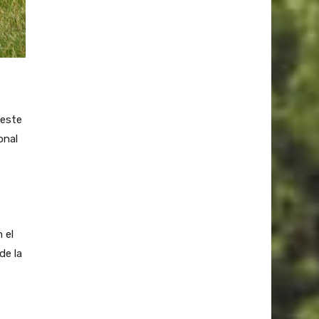
 este
onal
 el
de la