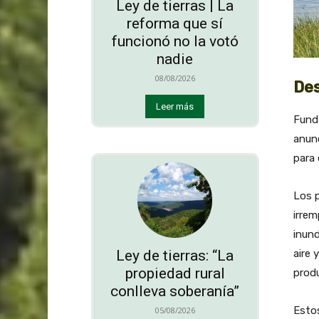
Ley de tierras | La
reforma que sí
funcionó no la votó
nadie
08/08/2026
Des
Leer más
Funda
anunc
para 
Los p
irrem
inund
Ley de tierras: “La
aire 
propiedad rural
prod
conlleva soberanía”
Estos
05/08/2026