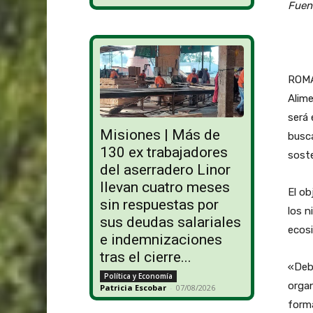
Fuen
ROMA 
Alime
será 
Misiones | Más de
busca
130 ex trabajadores
soste
del aserradero Linor
llevan cuatro meses
El ob
sin respuestas por
los n
sus deudas salariales
ecosi
e indemnizaciones
tras el cierre...
«Debe
Política y Economía
organ
Patricia Escobar
-
07/08/2026
forma