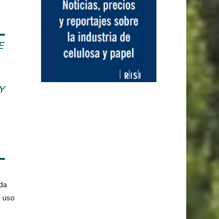
E
Y
da
l uso