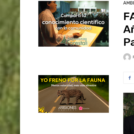
AMB
FA
Añ
Pa