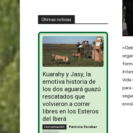
Últimas noticias
«Debe
organ
forma
Inter
Kuarahy y Jasy, la
Vida 
emotiva historia de
para 
los dos aguará guazú
rescatados que
segur
volvieron a correr
ecosi
libres en los Esteros
del Iberá
Patricia Escobar
-
Conservación
08/08/2026