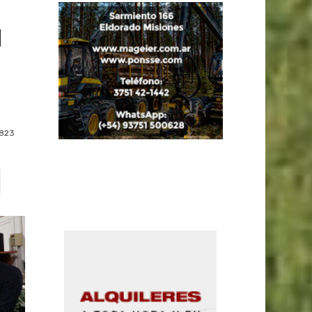
l
823