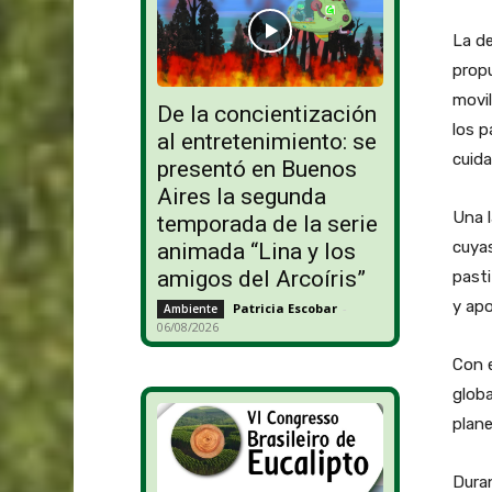
La de
prop
movil
De la concientización
los p
al entretenimiento: se
cuida
presentó en Buenos
Aires la segunda
Una l
temporada de la serie
cuya
animada “Lina y los
amigos del Arcoíris”
pasti
y apo
Patricia Escobar
-
Ambiente
06/08/2026
Con e
globa
plane
Duran