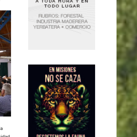
la
sidad