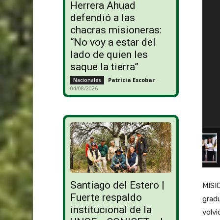
Herrera Ahuad
defendió a las
chacras misioneras:
“No voy a estar del
lado de quien les
saque la tierra”
Patricia Escobar
-
Nacionales
04/08/2026
Santiago del Estero |
MISIO
Fuerte respaldo
grad
institucional de la
volvi