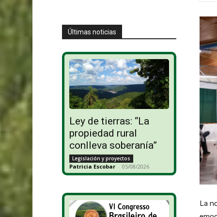
Últimas noticias
Ley de tierras: “La
propiedad rural
conlleva soberanía”
Legislación y proyectos
Patricia Escobar
-
05/08/2026
La n
emoci