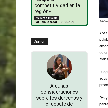
competitividad en la
región»
Madera & Mueble
Fabian
Patricia Escobar
-
01/08/2026
Antes
pala
Opinión
emoci
de un
trans
Luego
activ
proce
Algunas
consideraciones
sobre los derechos y
“Hoy 
el debate de
pert