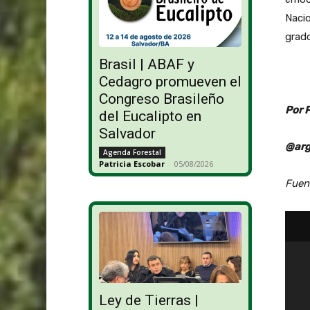
Nacio
grad
Brasil | ABAF y
Cedagro promueven el
Congreso Brasileño
Por 
del Eucalipto en
Salvador
@arg
Agenda Forestal
Patricia Escobar
-
05/08/2026
Fuen
Ley de Tierras |