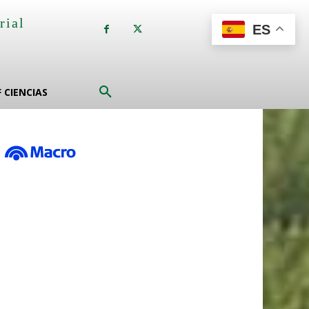
rial
ES
a
F CIENCIAS