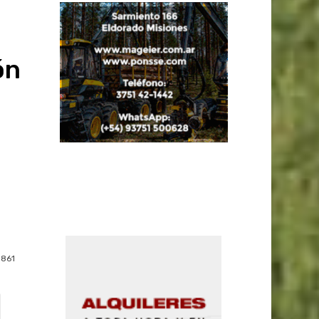
ón
861