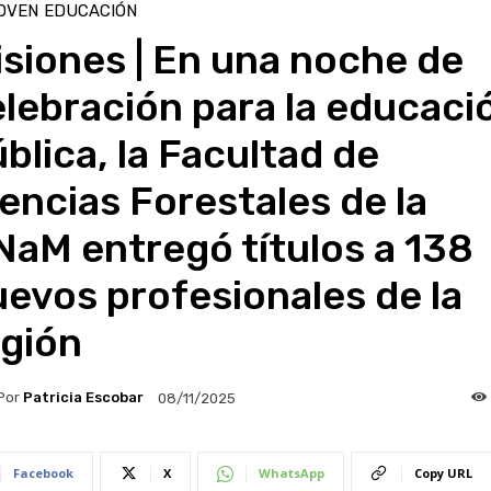
OVEN
EDUCACIÓN
siones | En una noche de
lebración para la educaci
blica, la Facultad de
encias Forestales de la
aM entregó títulos a 138
evos profesionales de la
egión
Por
Patricia Escobar
08/11/2025
Facebook
X
WhatsApp
Copy URL