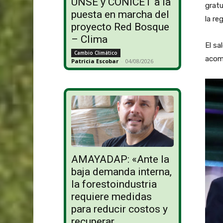
UNSE y CONICET a la
gratu
puesta en marcha del
la re
proyecto Red Bosque
– Clima
El sa
Cambio Climático
acom
Patricia Escobar
-
04/08/2026
AMAYADAP: «Ante la
baja demanda interna,
la forestoindustria
requiere medidas
para reducir costos y
recuperar