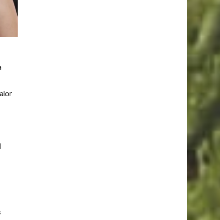
a
alor
l
s