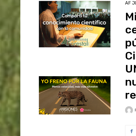
AF J
Mi
ce
pú
Ci
UN
nu
r