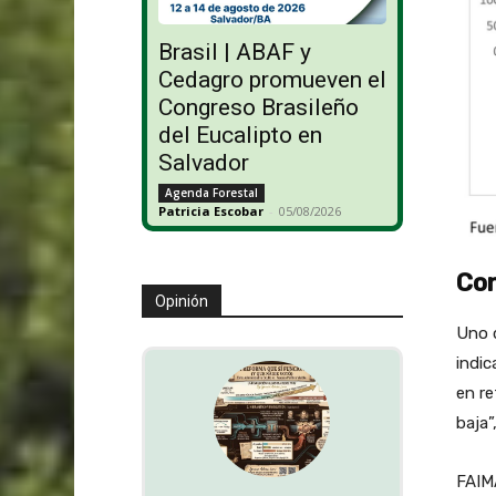
Brasil | ABAF y
Cedagro promueven el
Congreso Brasileño
del Eucalipto en
Salvador
Agenda Forestal
Patricia Escobar
-
05/08/2026
Con
Opinión
Uno 
indi
en re
baja”
FAIMA