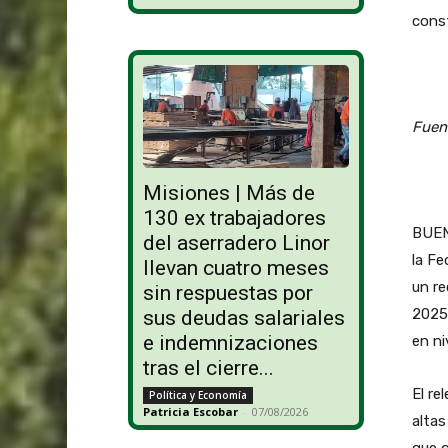
const
Fuen
Misiones | Más de
130 ex trabajadores
BUEN
del aserradero Linor
la Fe
llevan cuatro meses
un re
sin respuestas por
2025 
sus deudas salariales
e indemnizaciones
en ni
tras el cierre...
El re
Política y Economía
Patricia Escobar
-
07/08/2026
altas