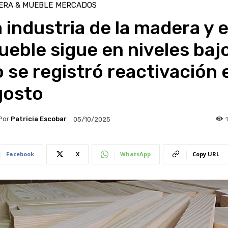
ERA & MUEBLE
MERCADOS
 industria de la madera y e
eble sigue en niveles baj
 se registró reactivación 
gosto
Por
Patricia Escobar
05/10/2025
Facebook
X
WhatsApp
Copy URL