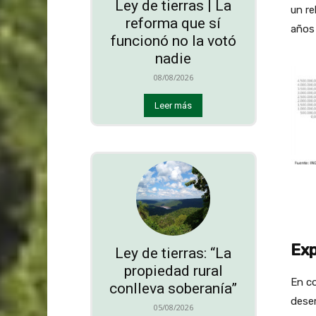
Ley de tierras | La
un re
reforma que sí
años 
funcionó no la votó
nadie
08/08/2026
Leer más
Exp
Ley de tierras: “La
propiedad rural
En co
conlleva soberanía”
desem
05/08/2026