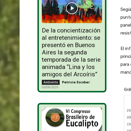
Según
punto
pane
De la concientización
resis
al entretenimiento: se
presentó en Buenos
El in
Aires la segunda
princ
temporada de la serie
para
animada “Lina y los
mano
amigos del Arcoíris”
Patricia Escobar
-
Ambiente
06/08/2026