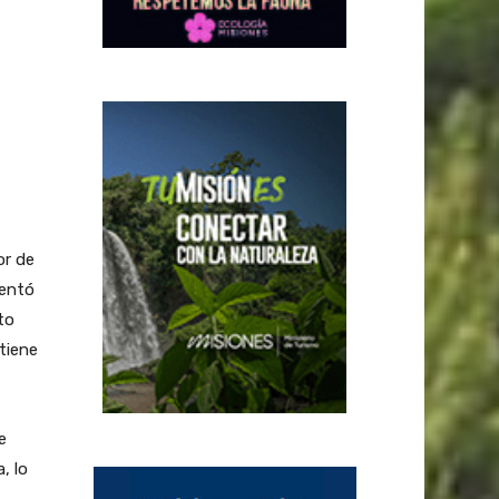
r de
sentó
to
tiene
e
, lo