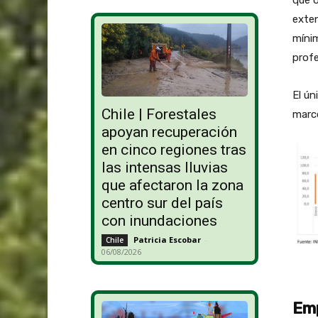
que o
exten
mínim
profe
El ún
Chile | Forestales
marco
apoyan recuperación
en cinco regiones tras
las intensas lluvias
que afectaron la zona
centro sur del país
con inundaciones
Patricia Escobar
-
Chile
06/08/2026
Emp