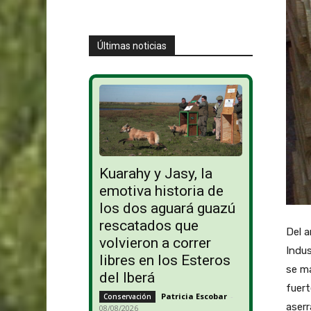
Últimas noticias
Kuarahy y Jasy, la
emotiva historia de
los dos aguará guazú
rescatados que
Del a
volvieron a correr
Indus
libres en los Esteros
se m
del Iberá
fuert
Patricia Escobar
-
Conservación
aserr
08/08/2026