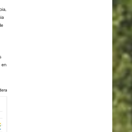
pia,
ia
de
s
 en