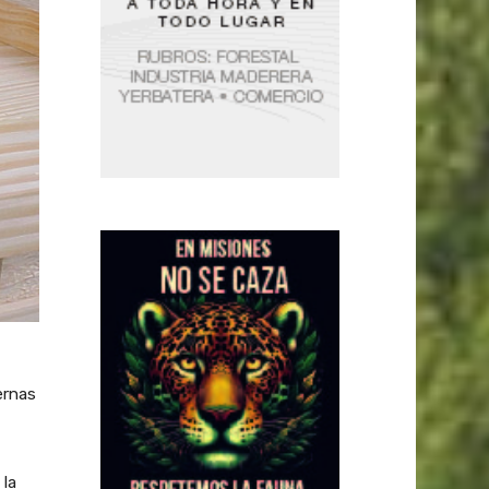
ernas
 la