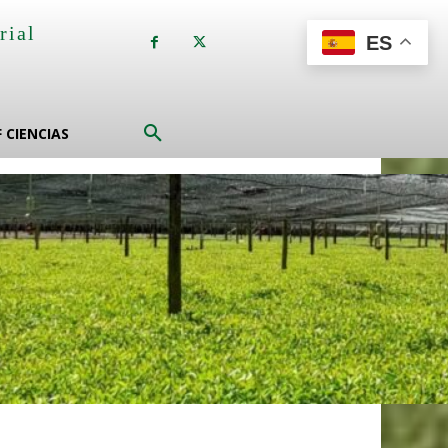
rial
ES
a
F CIENCIAS