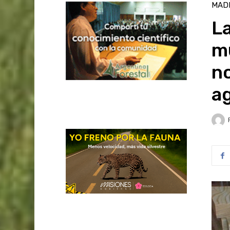
MAD
La
mu
no
a