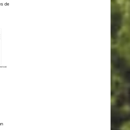
es de
un