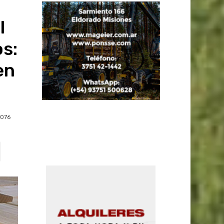
l
os:
en
1076