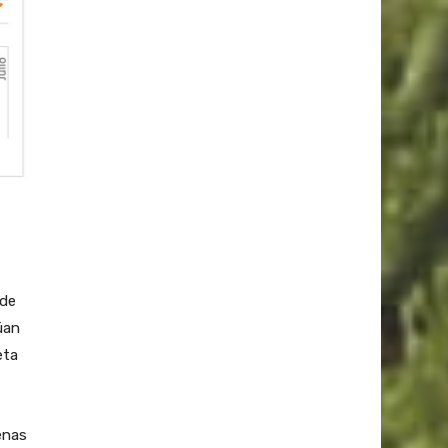
nde
úan
eta
enas