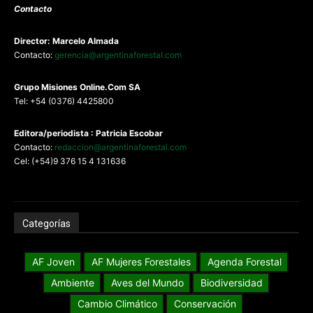
Contacto
Director: Marcelo Almada
Contacto:
gerencia@argentinaforestal.com
G
rupo Misiones
Online.Com
SA
Tel: +54 (0376) 4425800
Editora/periodista : Patricia Escobar
Contacto:
redaccion@argentinaforestal.com
Cel: (+54)9 376 15 4 131636
Categorías
AF Joven
AF Mujeres Forestales
Agenda Forestal
Ambiente
Aves del Mundo
Biodiversidad
Cambio Climático
Conservación