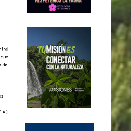
ntral
o que
o de
os
.A.),