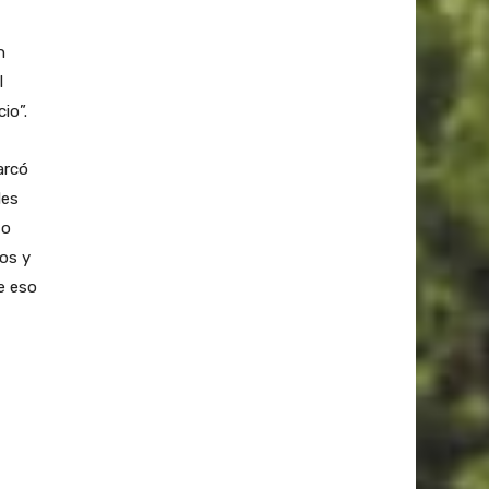
n
l
io”.
arcó
les
to
os y
e eso