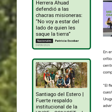
Herrera Ahuad
defendió a las
chacras misioneras:
“No voy a estar del
lado de quien les
saque la tierra”
Patricia Escobar
-
Nacionales
04/08/2026
En e
críti
centr
compe
“El f
cuest
Santiago del Estero |
Urugu
Fuerte respaldo
advir
institucional de la