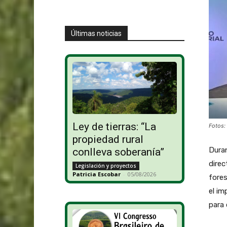
Últimas noticias
Ley de tierras: “La
Fotos:
propiedad rural
Duran
conlleva soberanía”
direc
Legislación y proyectos
Patricia Escobar
-
05/08/2026
fores
el im
para 