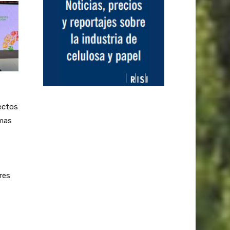
ectos
emas
res
,