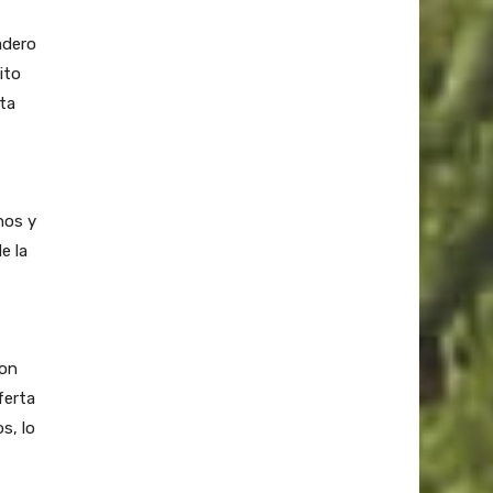
adero
ito
ta
nos y
e la
con
ferta
s, lo