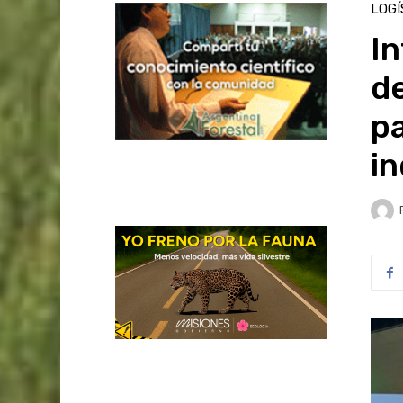
LOGÍ
In
de
pa
in