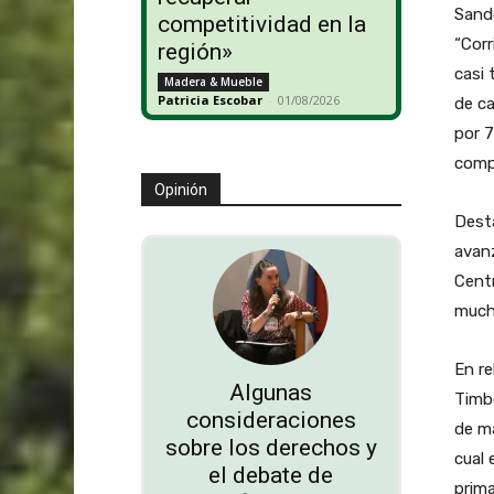
Sando
competitividad en la
“Corr
región»
casi 
Madera & Mueble
Patricia Escobar
-
01/08/2026
de ca
por 7
compe
Opinión
Desta
avanz
Centr
mucho
En re
Algunas
Timb
consideraciones
de ma
sobre los derechos y
cual 
el debate de
prima