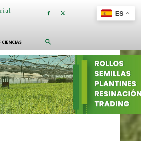
rial
ES
a
F CIENCIAS