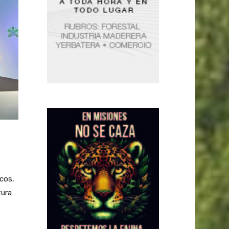
icos,
tura