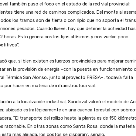
val también puso el foco en el estado de la red vial provincial:
ientes tiene una red de caminos complicados. Del monte al aserr
todos los tramos son de tierra o con ripio que no soporta el tráns
miones pesados. Cuando llueve, hay que detener la actividad has
2 horas. Esto genera costos fijos altísimos y nos vuelve poco
titivos”.
có que, si bien existen esfuerzos provinciales para mejorar cami
ar en la provisión de energía –con la puesta en funcionamiento d
al Térmica San Alonso, junto al proyecto FRESA–, todavía falta
 por hacer en materia de infraestructura vial.
lación a la localización industrial, Sandoval valoró el modelo de A
er, ubicado estratégicamente en una cuenca forestal con sobreo
dera. “El transporte del rollizo hasta la planta es de 150 kilómetro
es razonable. En otras zonas como Santa Rosa, donde la materia
 está más alejada, los costos se disparan”, señaló.