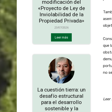
modificación del
«Proyecto de Ley de
Tambi
Inviolabilidad de la
aserr
Propiedad Privada»
objet
23/07/2026
Leer más
Consu
que l
obstá
demue
portu
no se
La cuestión tierra: un
desafío estructural
Leer 
para el desarrollo
sostenible y la