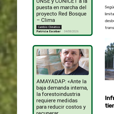
UNSE y CONICET a la
puesta en marcha del
Según
proyecto Red Bosque
limit
– Clima
desbu
Cambio Climático
trans
Patricia Escobar
-
04/08/2026
AMAYADAP: «Ante la
baja demanda interna,
la forestoindustria
Inf
requiere medidas
tie
para reducir costos y
recuperar