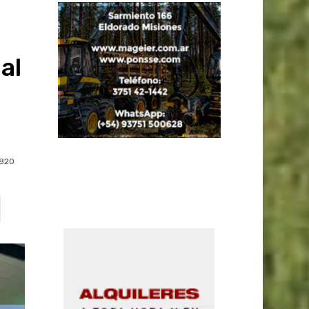
al
820