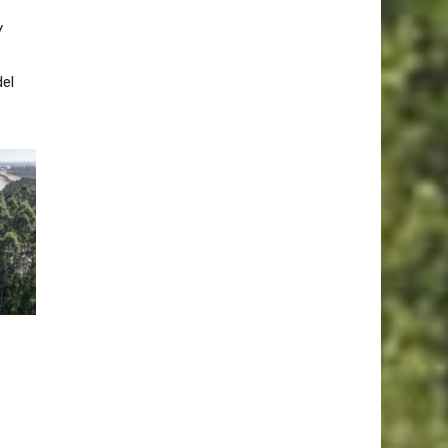
y
del