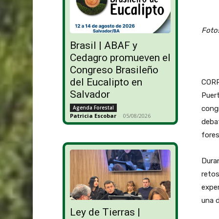
Fotos
Brasil | ABAF y
Cedagro promueven el
Congreso Brasileño
del Eucalipto en
CORR
Salvador
Puert
congr
Agenda Forestal
Patricia Escobar
-
05/08/2026
debat
fores
Duran
retos
exper
una d
Ley de Tierras |