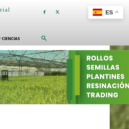
rial
ES
a
F CIENCIAS