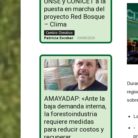
UNSE y CONICET a la
puesta en marcha del
proyecto Red Bosque
– Clima
Cambio Climático
Patricia Escobar
-
04/08/2026
Duran
regio
AMAYADAP: «Ante la
sobre
baja demanda interna,
la forestoindustria
La
requiere medidas
· 
para reducir costos y
pr
recuperar