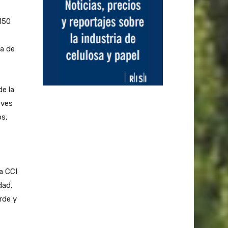
150
ia de
de la
eves
os,
a CCI
dad,
rde y