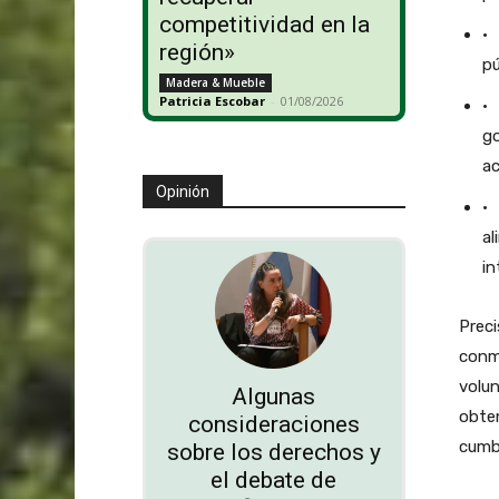
competitividad en la
· 
región»
pú
Madera & Mueble
Patricia Escobar
-
01/08/2026
· 
go
ac
Opinión
· 
al
in
Prec
conme
volun
Algunas
obten
consideraciones
cumb
sobre los derechos y
el debate de