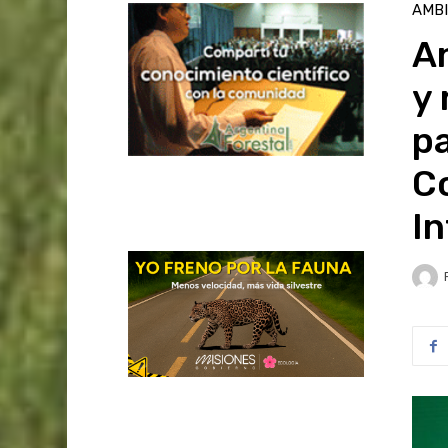
AMB
A
y
pa
C
I