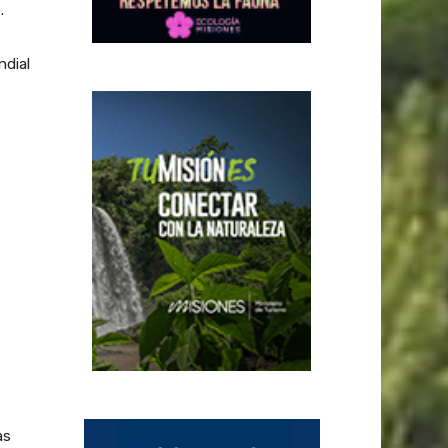
.
ndial
as