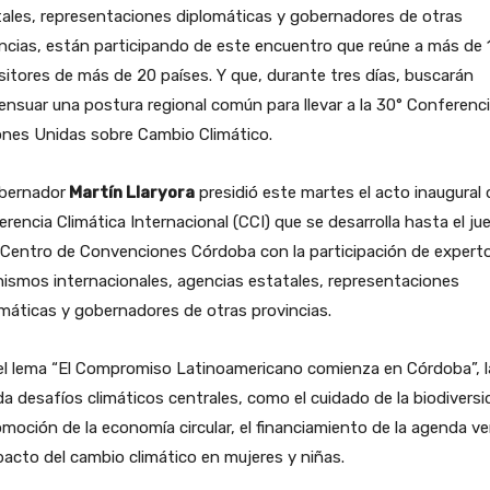
ales, representaciones diplomáticas y gobernadores de otras
ncias, están participando de este encuentro que reúne a más de 
itores de más de 20 países. Y que, durante tres días, buscarán
nsuar una postura regional común para llevar a la 30° Conferenc
ones Unidas sobre Cambio Climático.
obernador
Martín Llaryora
presidió este martes el acto inaugural 
rencia Climática Internacional (CCI) que se desarrolla hasta el ju
 Centro de Convenciones Córdoba con la participación de expert
ismos internacionales, agencias estatales, representaciones
máticas y gobernadores de otras provincias.
el lema “El Compromiso Latinoamericano comienza en Córdoba”, l
a desafíos climáticos centrales, como el cuidado de la biodiversi
omoción de la economía circular, el financiamiento de la agenda ve
pacto del cambio climático en mujeres y niñas.