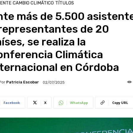
IENTE
CAMBIO CLIMÁTICO
TÍTULOS
nte más de 5.500 asistent
 representantes de 20
íses, se realiza la
onferencia Climática
nternacional en Córdoba
Por
Patricia Escobar
02/07/2025
Facebook
X
WhatsApp
Copy URL