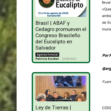
lleva
«Qui
ambie
Brasil | ABAF y
de Ec
Cedagro promueven el
munic
Congreso Brasileño
del Eucalipto en
Salvador
Agenda Forestal
Por 
Patricia Escobar
-
05/08/2026
@arg
Fuen
Ley de Tierras |
CÓRD