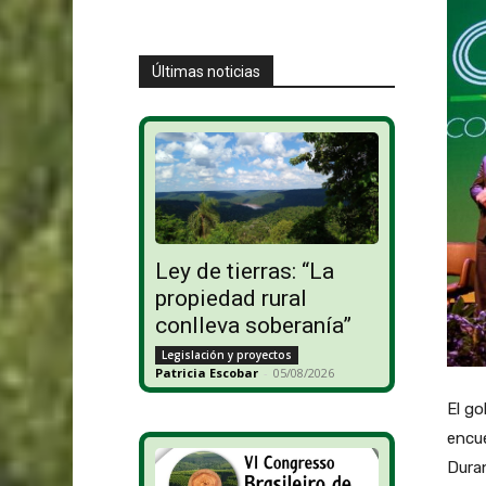
Últimas noticias
Ley de tierras: “La
propiedad rural
conlleva soberanía”
Legislación y proyectos
Patricia Escobar
-
05/08/2026
El g
encue
Duran