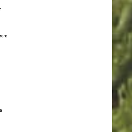
n
para
la