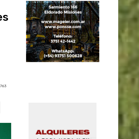
es
763