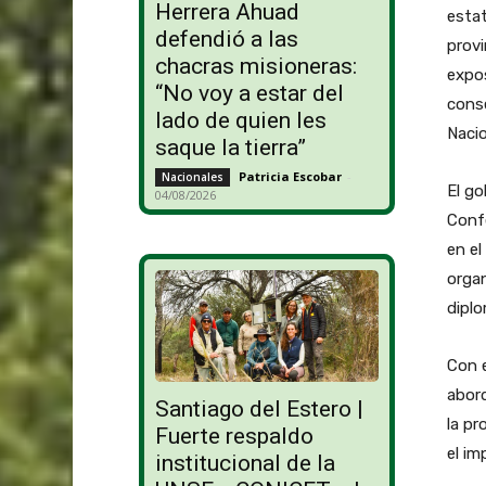
Herrera Ahuad
estat
defendió a las
provi
chacras misioneras:
expos
“No voy a estar del
conse
lado de quien les
Naci
saque la tierra”
Patricia Escobar
-
Nacionales
El g
04/08/2026
Confe
en el
organ
diplo
Con 
abord
Santiago del Estero |
la pr
Fuerte respaldo
el im
institucional de la