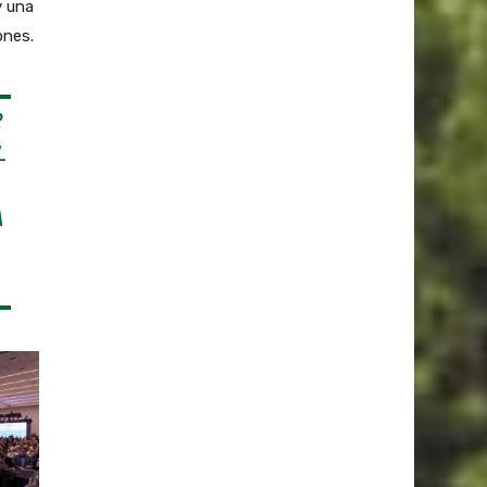
y una
ones.
R
L
A