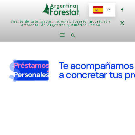
Fuente de información forestal, foresto-industrial y
ambiental de Argentina y América Latina