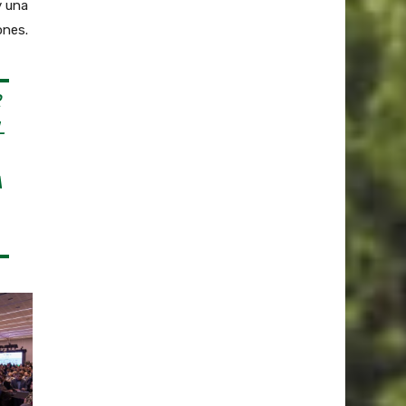
y una
ones.
R
L
A