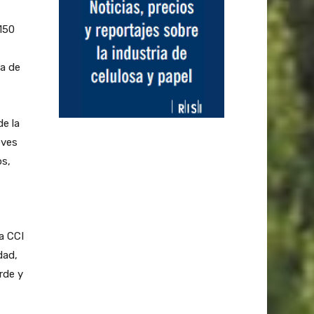
150
ia de
de la
eves
os,
a CCI
dad,
rde y