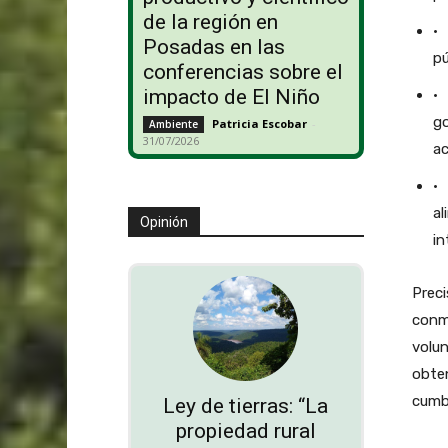
de la región en
· 
Posadas en las
pú
conferencias sobre el
impacto de El Niño
· 
go
Patricia Escobar
-
Ambiente
31/07/2026
ac
· 
al
Opinión
in
Prec
conme
volun
obten
cumb
Ley de tierras: “La
propiedad rural