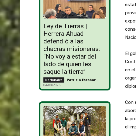
estat
provi
expos
Ley de Tierras |
conse
Herrera Ahuad
Naci
defendió a las
chacras misioneras:
El g
“No voy a estar del
Confe
lado de quien les
en el
saque la tierra”
organ
Patricia Escobar
-
Nacionales
04/08/2026
diplo
Con 
abord
la pr
el im