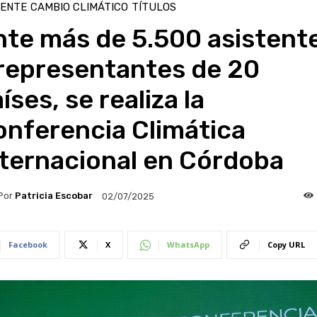
IENTE
CAMBIO CLIMÁTICO
TÍTULOS
nte más de 5.500 asistent
 representantes de 20
íses, se realiza la
onferencia Climática
nternacional en Córdoba
Por
Patricia Escobar
02/07/2025
Facebook
X
WhatsApp
Copy URL