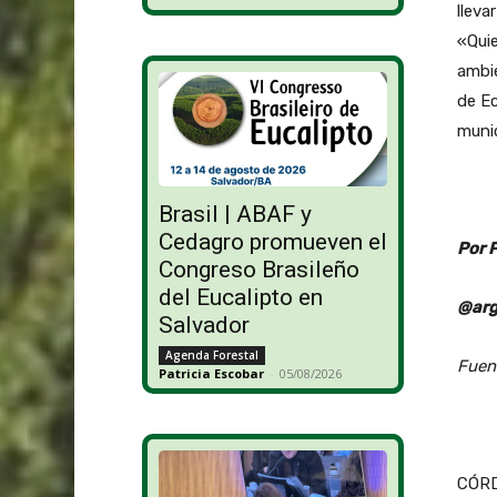
lleva
«Qui
ambie
de Ec
munic
Brasil | ABAF y
Cedagro promueven el
Por 
Congreso Brasileño
del Eucalipto en
@arg
Salvador
Agenda Forestal
Fuen
Patricia Escobar
-
05/08/2026
CÓRD