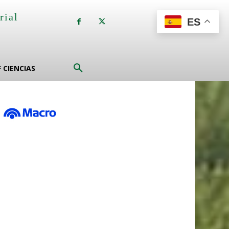
rial
ES
a
F CIENCIAS