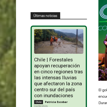
Últimas noticias
Chile | Forestales
apoyan recuperación
en cinco regiones tras
las intensas lluvias
que afectaron la zona
centro sur del país
El g
con inundaciones
encue
Patricia Escobar
-
Chile
Duran
06/08/2026