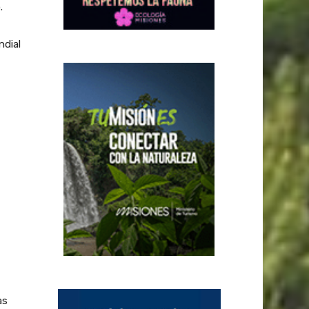
.
ndial
as