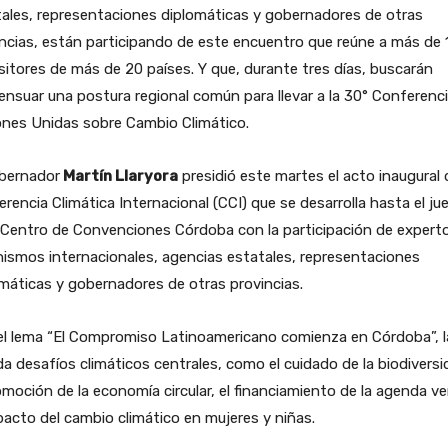
ales, representaciones diplomáticas y gobernadores de otras
ncias, están participando de este encuentro que reúne a más de 
itores de más de 20 países. Y que, durante tres días, buscarán
nsuar una postura regional común para llevar a la 30° Conferenc
ones Unidas sobre Cambio Climático.
obernador
Martín Llaryora
presidió este martes el acto inaugural 
rencia Climática Internacional (CCI) que se desarrolla hasta el ju
 Centro de Convenciones Córdoba con la participación de expert
ismos internacionales, agencias estatales, representaciones
máticas y gobernadores de otras provincias.
el lema “El Compromiso Latinoamericano comienza en Córdoba”, l
a desafíos climáticos centrales, como el cuidado de la biodiversi
omoción de la economía circular, el financiamiento de la agenda ve
pacto del cambio climático en mujeres y niñas.