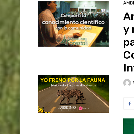
AMB
A
y
pa
C
I