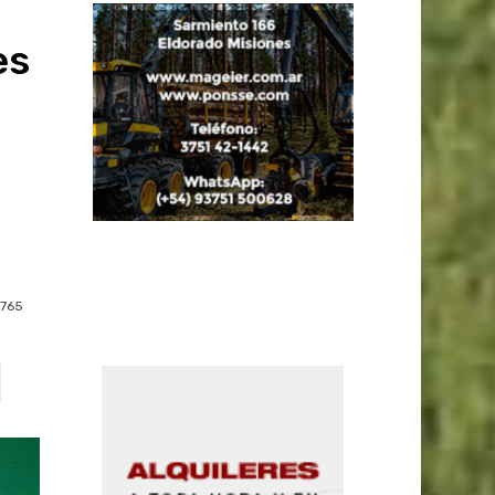
es
765