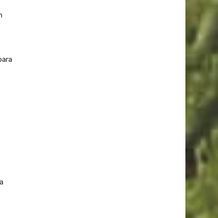
n
para
la