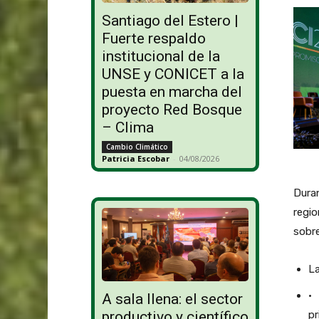
Santiago del Estero |
Fuerte respaldo
institucional de la
UNSE y CONICET a la
puesta en marcha del
proyecto Red Bosque
– Clima
Cambio Climático
Patricia Escobar
-
04/08/2026
Duran
regio
sobre
La
· 
A sala llena: el sector
pr
productivo y científico