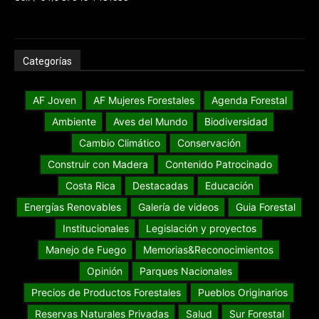
Categorías
AF Joven
AF Mujeres Forestales
Agenda Forestal
Ambiente
Aves del Mundo
Biodiversidad
Cambio Climático
Conservación
Construir con Madera
Contenido Patrocinado
Costa Rica
Destacadas
Educación
Energías Renovables
Galería de videos
Guia Forestal
Institucionales
Legislación y proyectos
Manejo de Fuego
Memorias&Reconocimientos
Opinión
Parques Nacionales
Precios de Productos Forestales
Pueblos Originarios
Reservas Naturales Privadas
Salud
Sur Forestal