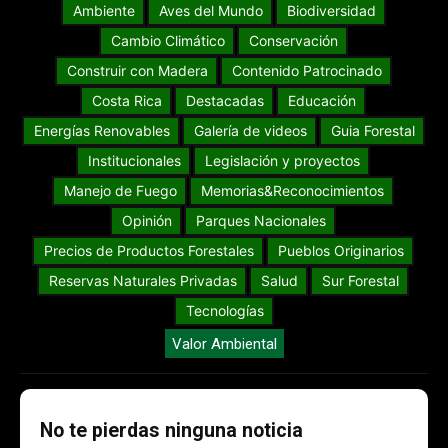
Ambiente
Aves del Mundo
Biodiversidad
Cambio Climático
Conservación
Construir con Madera
Contenido Patrocinado
Costa Rica
Destacadas
Educación
Energías Renovables
Galería de videos
Guia Forestal
Institucionales
Legislación y proyectos
Manejo de Fuego
Memorias&Reconocimientos
Opinión
Parques Nacionales
Precios de Productos Forestales
Pueblos Originarios
Reservas Naturales Privadas
Salud
Sur Forestal
Tecnologías
Valor Ambiental
No te pierdas ninguna noticia